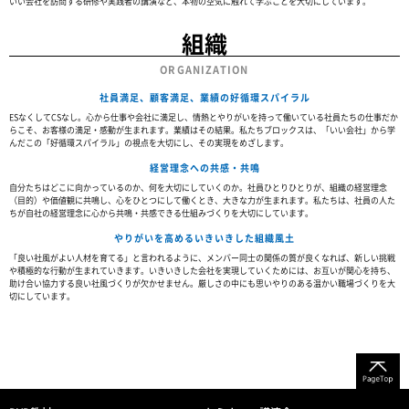
いい会社を訪問する研修や実践者の講演など、本物の空気に触れて学ぶことを大切にしています。
組織
ORGANIZATION
社員満足、顧客満足、業績の好循環スパイラル
ESなくしてCSなし。心から仕事や会社に満足し、情熱とやりがいを持って働いている社員たちの仕事だか
らこそ、お客様の満足・感動が生まれます。業績はその結果。私たちブロックスは、「いい会社」から学
んだこの「好循環スパイラル」の視点を大切にし、その実現をめざします。
経営理念への共感・共鳴
自分たちはどこに向かっているのか、何を大切にしていくのか。社員ひとりひとりが、組織の経営理念
（目的）や価値観に共鳴し、心をひとつにして働くとき、大きな力が生まれます。私たちは、社員の人た
ちが自社の経営理念に心から共鳴・共感できる仕組みづくりを大切にしています。
やりがいを高めるいきいきした組織風土
「良い社風がよい人材を育てる」と言われるように、メンバー同士の関係の質が良くなれば、新しい挑戦
や積極的な行動が生まれていきます。いきいきした会社を実現していくためには、お互いが関心を持ち、
助け合い協力する良い社風づくりが欠かせません。厳しさの中にも思いやりのある温かい職場づくりを大
切にしています。