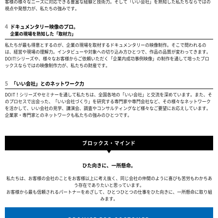
客様の様々なニーズに対応できる豊富な経験と技術力。そして「いい会社」を熟知した私たちならではの
視点や発想力が、私たちの強みです。
4
ドキュメンタリー映像のプロ。
企業の現場を熟知した「取材力」
私たちが最も得意とするのが、企業の現場を取材するドキュメンタリーの映像制作。そこで問われるの
は、経営や現場の理解力。インタビューや対象への切り込み方ひとつで、作品の品質が変わってきます。
DOIT!シリーズや、様々なお客様からご依頼いただく「企業内成功事例映像」の制作を通して培ったブロ
ックスならではの映像制作力が、私たちの財産です。
5
「いい会社」とのネットワーク力
DOIT！シリーズやセミナーを通して私たちは、全国各地の「いい会社」と交流を深めています。また、そ
のプロセスで出会った、「いい会社づくり」を研究する専門家や専門会社など、その様々なネットワーク
を活かして、いい会社の見学、講演会、調査やコンサルティングなど様々なご要望にお応えしています。
企業家・専門家とのネットワークも私たちの強みのひとつです。
ブロックス・マインド
ひた向きに、一所懸命。
私たちは、お客様の会社のことをお客様以上に考え抜く、同じ会社の仲間のように喜びも苦労もわかちあ
う存在でありたいと思っています。
お客様から最も信頼されるパートナーをめざして、ひとつひとつの仕事をひた向きに、一所懸命に取り組
みます。