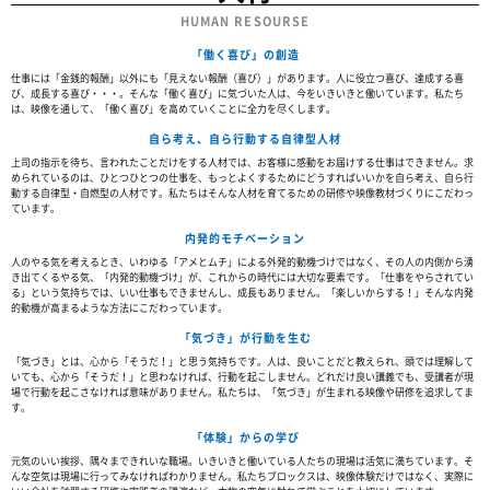
HUMAN RESOURSE
「働く喜び」の創造
仕事には「金銭的報酬」以外にも「見えない報酬（喜び）」があります。人に役立つ喜び、達成する喜
び、成長する喜び・・・。そんな「働く喜び」に気づいた人は、今をいきいきと働いています。私たち
は、映像を通して、「働く喜び」を高めていくことに全力を尽くします。
自ら考え、自ら行動する自律型人材
上司の指示を待ち、言われたことだけをする人材では、お客様に感動をお届けする仕事はできません。求
められているのは、ひとつひとつの仕事を、もっとよくするためにどうすればいいかを自ら考え、自ら行
動する自律型・自燃型の人材です。私たちはそんな人材を育てるための研修や映像教材づくりにこだわっ
ています。
内発的モチベーション
人のやる気を考えるとき、いわゆる「アメとムチ」による外発的動機づけではなく、その人の内側から湧
き出てくるやる気、「内発的動機づけ」が、これからの時代には大切な要素です。「仕事をやらされてい
る」という気持ちでは、いい仕事もできませんし、成長もありません。「楽しいからする！」そんな内発
的動機が高まるような方法にこだわっています。
「気づき」が行動を生む
「気づき」とは、心から「そうだ！」と思う気持ちです。人は、良いことだと教えられ、頭では理解して
いても、心から「そうだ！」と思わなければ、行動を起こしません。どれだけ良い講義でも、受講者が現
場で行動を起こさなければ意味がありません。私たちは、「気づき」が生まれる映像や研修を追求してま
す。
「体験」からの学び
元気のいい挨拶、隅々まできれいな職場。いきいきと働いている人たちの現場は活気に満ちています。そ
んな空気は現場に行ってみなければわかりません。私たちブロックスは、映像体験だけではなく、実際に