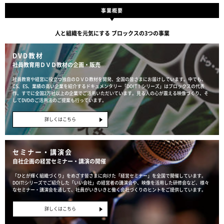
事業概要
人と組織を元気にする ブロックスの3つの事業
DVD教材
社員教育用ＤＶＤ教材の企画・販売
社員教育や経営に役立つ独自のＤＶＤ教材を開発、全国の皆さまにお届けしています。中でも、
CS、ES、業績の高い企業を紹介するドキュメンタリー「DOIT！シリーズ」はブロックスの代表
作。すでに全国2万社以上の企業でご活用いただいています。見る人の心が震える映像づくり、そ
してDVDのご活用法のご提案も行っています。
詳しくはこちら
セミナー・講演会
自社企画の経営セミナー・講演の開催
「ひとが輝く組織づくり」をめざす皆さまに向けた「経営セミナー」を全国で開催しています。
DOIT!シリーズでご紹介した「いい会社」の経営者の講演会や、映像を活用した研修会など、様々
なセミナー・講演会を通して、社員がいきいきと働く会社づくりのヒントをご提供しています。
詳しくはこちら