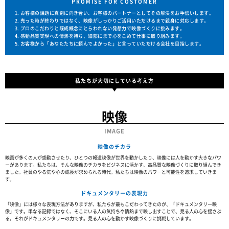
PROMISE FOR COSTOMER
お客様の課題に真剣に向き合い、お客様のパートナーとしてその解決をお手伝いします。
売った時が終わりではなく、映像がしっかりご活用いただけるまで親身に対応します。
プロのこだわりと既成概念にとらわれない発想力で映像づくりに挑みます。
感動品質実現への情熱を持ち、細部にまで心をこめて仕事に取り組みます。
お客様から「あなたたちに頼んでよかった」と言っていただける会社を目指します。
私たちが大切にしている考え方
映像
IMAGE
映像のチカラ
映画が多くの人が感動させたり、ひとつの報道映像が世界を動かしたり、映像には人を動かす大きなパワ
ーがあります。私たちは、そんな映像のチカラをビジネスに活かす、高品質な映像づくりに取り組んでき
ました。社員のやる気や心の成長が求められる時代。私たちは映像のパワーと可能性を追求していきま
す。
ドキュメンタリーの表現力
「映像」には様々な表現方法がありますが、私たちが最もこだわってきたのが、「ドキュメンタリー映
像」です。単なる記録ではなく、そこにいる人の気持ちや情熱まで映し出すことで、見る人の心を揺さぶ
る。それがドキュメンタリーの力です。見る人の心を動かす映像づくりに挑戦しています。