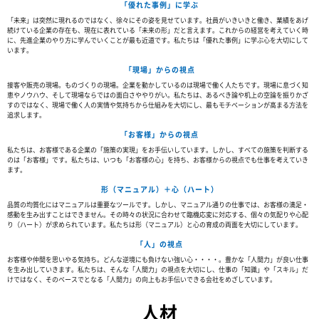
「優れた事例」に学ぶ
「未来」は突然に現れるのではなく、徐々にその姿を見せています。社員がいきいきと働き、業績をあげ
続けている企業の存在も、現在に表れている「未来の形」だと言えます。これからの経営を考えていく時
に、先進企業のやり方に学んでいくことが最も近道です。私たちは「優れた事例」に学ぶ心を大切にして
います。
「現場」からの視点
接客や販売の現場。ものづくりの現場。企業を動かしているのは現場で働く人たちです。現場に息づく知
恵やノウハウ、そして現場ならではの面白さややりがい。私たちは、あるべき論や机上の空論を振りかざ
すのではなく、現場で働く人の実情や気持ちから仕組みを大切にし、最もモチベーションが高まる方法を
追求します。
「お客様」からの視点
私たちは、お客様である企業の「施策の実現」をお手伝いしています。しかし、すべての施策を判断する
のは「お客様」です。私たちは、いつも「お客様の心」を持ち、お客様からの視点でも仕事を考えていき
ます。
形（マニュアル）＋心（ハート）
品質の均質化にはマニュアルは重要なツールです。しかし、マニュアル通りの仕事では、お客様の満足・
感動を生み出すことはできません。その時々の状況に合わせて臨機応変に対応する、個々の気配りや心配
り（ハート）が求められています。私たちは形（マニュアル）と心の育成の両面を大切にしています。
「人」の視点
お客様や仲間を思いやる気持ち。どんな逆境にも負けない強い心・・・・。豊かな「人間力」が良い仕事
を生み出していきます。私たちは、そんな「人間力」の視点を大切にし、仕事の「知識」や「スキル」だ
けではなく、そのベースでとなる「人間力」の向上もお手伝いできる会社をめざしています。
人材