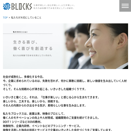
TOP
> 私たちが大切にしていること
社会が成熟化し、多様化する今日。
今、企業に求められているのは、失敗を恐れず、何かに果敢に挑戦し、新しい価値を生み出していく人材
づくり。
そして、そんな挑戦の心が沸き起こる、いきいきした組織づくりです。
いきいきと働くこと。それは、「仕事が楽しい」と感じる心から生まれてきます。
楽しいから、工夫する。楽しいから、挑戦する。
その人の内側からわき出るやる気が、素晴らしい仕事を生み出します。
私たちブロックスは、創業以来、映像のプロとして、
働く人のモチベーションの向上や人材育成、組織開発のご支援を続けてきました。
DOIT！シリーズなどのDVD教材。
映像制作、企業内研修、イベントなどのプランニング・サービス。
映像を活用した独自の技術とサービスで企業のいきいきした会社づくりをご支援しています。