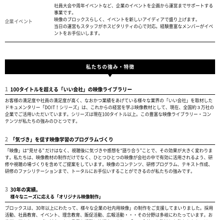
社員大会や周年イベントなど、企業のイベントを企画から運営までサポートする
事業です。
映像のブロックスらしく、イベントを新しいアイディアで盛り上げます。
企業イベント
当日の運営もスタッフがホスピタリティの心で対応。経験豊富なメンバーがイベ
ントをお手伝いします。
私たちの強み・特徴
1
100タイトルを超える「いい会社」の映像ライブラリー
お客様の満足度や社員の満足度が高く、なおかつ業績をあげている様々な業界の「いい会社」を取材した
ドキュメンタリー「DOIT！シリーズ」は、これからの経営を学ぶ映像教材として、現在、全国約３万社の
企業でご活用いただいています。シリーズは現在100タイトル以上。この豊富な映像ライブラリー・コン
テンツが私たちの強みのひとつです。
2
「気づき」を促す映像学習のプログラムづくり
「映像」は“見せる” だけはなく、視聴後に気づきや感想を“語り合う”ことで、その効果が大きく変わりま
す。私たちは、映像教材の制作だけでなく、ひとつひとつの映像が会社の中で有効に活用されるよう、研
修や視聴の場づくりを含めてご提案をしています。映像のコンテンツ、研修プログラム、テキスト作成、
研修のファシリテーションまで、トータルにお手伝いすることができるのが私たちの強みです。
3
30年の実績。
様々なニーズに応える「オリジナル映像制作」
ブロックスは、30年以上にわたって、様々な企業の社内用映像」の制作をご支援してまいりました。採用
活動、社員教育、イベント、理念教育、販促活動、広報活動・・・その分野は多岐にわたっています。お