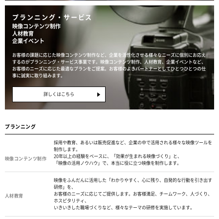
プランニング・サービス
映像コンテンツ制作
人材教育
企業イベント
お客様の課題に応じた映像コンテンツ制作など、企業を活性化させる様々なニーズに個別にお応え
するのがプランニング・サービス事業です。映像コンテンツ制作、人材教育、企業イベントなど、
お客様のニーズに応じた最適なプランをご提案。お客様のよきパートナーとしてひとつひとつの仕
事に誠実に取り組みます。
詳しくはこちら
プランニング
採用や教育、あるいは販売促進など、企業の中で活用される様々な映像ツールを
制作します。
20年以上の経験をベースに、「効果が生まれる映像づくり」と、
映像コンテンツ制作
「映像の活用ノウハウ」で、本当に役に立つ映像を制作します。
映像をふんだんに活用した「わかりやすく、心に残り、自発的な行動を引き出す
研修」を、
お客様のニーズに応じてご提供します。お客様満足、チームワーク、人づくり、
人材教育
ホスピタリティ、
いきいきした職場づくりなど、様々なテーマの研修を実施しています。