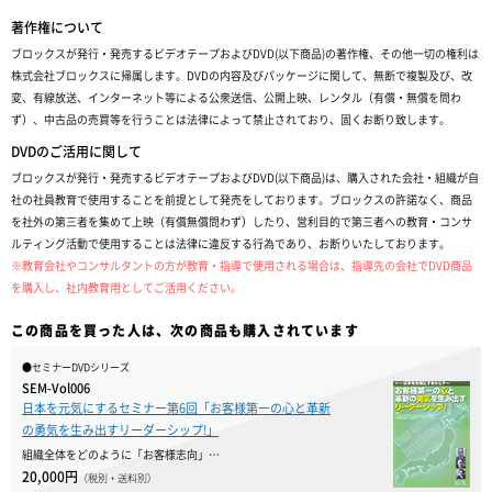
著作権について
ブロックスが発行・発売するビデオテープおよびDVD(以下商品)の著作権、その他一切の権利は
株式会社ブロックスに帰属します。DVDの内容及びパッケージに関して、無断で複製及び、改
変、有線放送、インターネット等による公衆送信、公開上映、レンタル（有償・無償を問わ
ず）、中古品の売買等を行うことは法律によって禁止されており、固くお断り致します。
DVDのご活用に関して
ブロックスが発行・発売するビデオテープおよびDVD(以下商品)は、購入された会社・組織が自
社の社員教育で使用することを前提として発売をしております。ブロックスの許諾なく、商品
を社外の第三者を集めて上映（有償無償問わず）したり、営利目的で第三者への教育・コンサ
ルティング活動で使用することは法律に違反する行為であり、お断りいたしております。
※教育会社やコンサルタントの方が教育・指導で使用される場合は、指導先の会社でDVD商品
を購入し、社内教育用としてご活用ください。
この商品を買った人は、次の商品も購入されています
●セミナーDVDシリーズ
SEM-Vol006
日本を元気にするセミナー第6回「お客様第一の心と革新
の勇気を生み出すリーダーシップ!」
組織全体をどのように「お客様志向」…
20,000円
（税別・送料別）