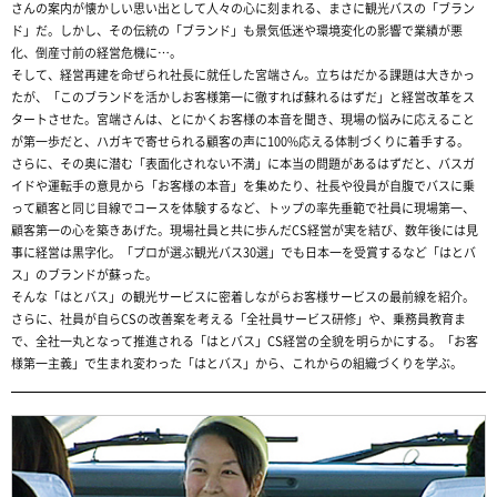
さんの案内が懐かしい思い出として人々の心に刻まれる、まさに観光バスの「ブラン
ド」だ。しかし、その伝統の「ブランド」も景気低迷や環境変化の影響で業績が悪
化、倒産寸前の経営危機に…。
そして、経営再建を命ぜられ社長に就任した宮端さん。立ちはだかる課題は大きかっ
たが、「このブランドを活かしお客様第一に徹すれば蘇れるはずだ」と経営改革をス
タートさせた。宮端さんは、とにかくお客様の本音を聞き、現場の悩みに応えること
が第一歩だと、ハガキで寄せられる顧客の声に100%応える体制づくりに着手する。
さらに、その奥に潜む「表面化されない不満」に本当の問題があるはずだと、バスガ
イドや運転手の意見から「お客様の本音」を集めたり、社長や役員が自腹でバスに乗
って顧客と同じ目線でコースを体験するなど、トップの率先垂範で社員に現場第一、
顧客第一の心を築きあげた。現場社員と共に歩んだCS経営が実を結び、数年後には見
事に経営は黒字化。「プロが選ぶ観光バス30選」でも日本一を受賞するなど「はとバ
ス」のブランドが蘇った。
そんな「はとバス」の観光サービスに密着しながらお客様サービスの最前線を紹介。
さらに、社員が自らCSの改善案を考える「全社員サービス研修」や、乗務員教育ま
で、全社一丸となって推進される「はとバス」CS経営の全貌を明らかにする。「お客
様第一主義」で生まれ変わった「はとバス」から、これからの組織づくりを学ぶ。