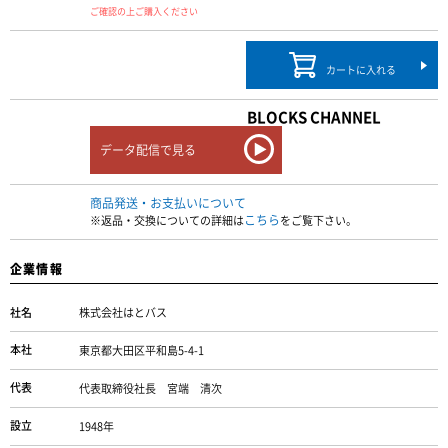
ご確認の上ご購入ください
カートに入れる
BLOCKS CHANNEL
データ配信で見る
商品発送・お支払いについて
こちら
※返品・交換についての詳細は
をご覧下さい。
企業情報
社名
株式会社はとバス
本社
東京都大田区平和島5-4-1
代表
代表取締役社長 宮端 清次
設立
1948年