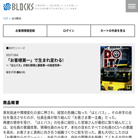
TOP
> DVD教材
お客様情報登録
ログイン
カートの中身を見る
●DOIT!シリーズ
DOIT-064
「お客様第一」で生まれ変わる!
〜「はとバス」が挑む現場と顧客第一の経営改革〜
はとバス
(観光バス)
商品概要
景気低迷や環境変化の波に押され、経営の危機に陥った「はとバス」。その赤字の会
社を復活させたのが、社員全員が取り組んだ「お客さま第一主義」だった。
再建の使命を受け、「はとバス」の社長に就任した宮端さんが最初に取り組んだこと
は、全社員の意識改革。現場社員のみなず、本社の含めたすべての社員のCSへの意識
を高め、お客さまと真剣に向き合う組織づくりに舵を切った。最も大切にしたのは
「お客様からのクレーム」。お叱りの声は、自社の問題点を指摘してくれる大切な情