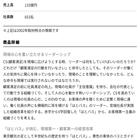
売上高
133億円
社員数
653名
※上記は2002年取材時点の情報です
商品詳細
現場の心を奮い立たせるリーダーシップ
CS(顧客満足)を現場に広げようとする時、リーダーは何をしていけばいいのだろうか?
どれだけ「顧客満足の行動を行いなさい」と命令したとしても、そのリーダーが働く
人の気持ちに関心を持っていなかったり、現場のことを理解していなかったら、どん
な命令も現場では実行されないのではなだろうか。
顧客満足の前に社員満足の向上。現場の社員が「主役意識」を持ち、会社の代表とし
て行動できる組織づくり。そして人の心を動かす熱いリーダーシップ。CSを高めてい
くのは現場の社員の心だ。このDVDでは、お客様の声を聴くために足繁く現場に通
い、働く社員の声にも積極的に耳を傾ける「はとバス」のリーダー、宮端社長が実践
した組織改革を紹介する。赤字からV字回復した「はとバス」から、お客様第一主義の
組織づくりを考える。
「はとバス」が挑む、現場第一・顧客第一の経営改革
東京観光の足として半世紀もの歴史を持つ「はとバス」。黄色の車体のバスとガイド