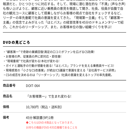
報源だと、ひとつひとつに対応する。そして、現場に潜む潜在的な「不満」(声なき声)
も吸い上げようと、顧客に近い乗務員の意見を徹底して聞き、社長、役員が自腹で自
社の観光コースに顧客として搭乗しながらお客様の視点で自社をチェックするなど、
リーダーの率先垂範で社員の意識を変えてきた。「現場第一主義」そして「顧客第一
主義」の信念でよみがえった「はとバス」の経営改革を45分のドキュメンタリーで紹
介。これからのリーダーシップ、また、お客様本位の強い組織づくりを学ぶ!
DVDの見どころ
・“顧客第一”で奇跡の業績回復!満足の口コミがファンを広げるCS効果!
・お客様の声、従業員の声に即対応・即改善!
・“現場重視”で社員が変わる!本社が変わる!
・ガイドと運転手の行動が感動を創る!「はとバス」ブランドを支える乗務員サービス!
・現場感覚の「小さなCS改善案」が続出!CS議論で意識を変える「全社員サービス研修」
・CSの成否を決めるのは「リーダーシップ」!社員の意識を変えるトップの率先垂範。
商品番号
DOIT-064
商品名
「お客様第一」で生まれ変わる!
価格
10,780円（税込・送料別）
備考
45分 解説書(9P)1冊
◆こちらはDVD-R商品となっております。
お持ちの機器がDVD-R対応機種であることを