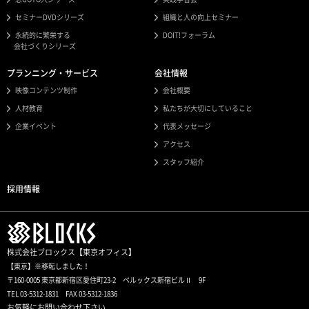
セミナーDVDシリーズ
組織と人の向上セミナー
永続的に繁栄する
DOIT!フォーラム
会社づくりシリーズ
プランニング・サービス
会社情報
映像コンテンツ制作
会社概要
人材教育
私たちが大切にしていること
企業イベント
代表メッセージ
アクセス
スタッフ紹介
採用情報
株式会社ブロックス【東京オフィス】
【東京】※移転しました！
〒160-0005 東京都新宿区愛住町23-2 ベルックス新宿ビルⅡ 9F
TEL 03-5312-1831 FAX 03-5312-1836
お気軽にお問い合わせ下さい