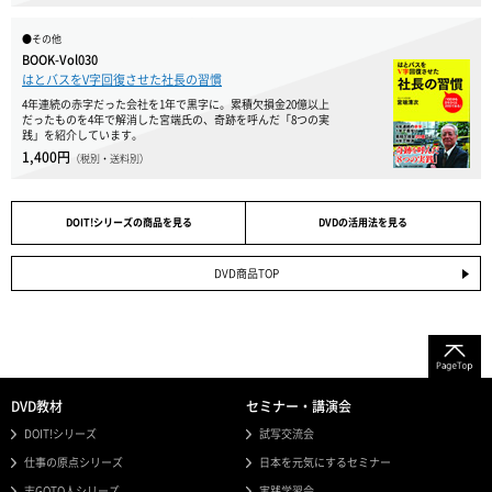
●その他
BOOK-Vol030
はとバスをV字回復させた社長の習慣
4年連続の赤字だった会社を1年で黒字に。累積欠損金20億以上
だったものを4年で解消した宮端氏の、奇跡を呼んだ「8つの実
践」を紹介しています。
1,400円
（税別・送料別）
DOIT!シリーズの商品を見る
DVDの活用法を見る
DVD商品TOP
DVD教材
セミナー・講演会
DOIT!シリーズ
試写交流会
仕事の原点シリーズ
日本を元気にするセミナー
志GOTO人シリーズ
実践学習会