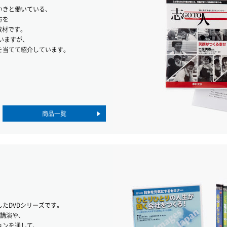
いきと働いている、
方を
教材です。
ていますが、
を当てて紹介しています。
商品一覧
たDVDシリーズです。
る講演や、
ョンを通して、