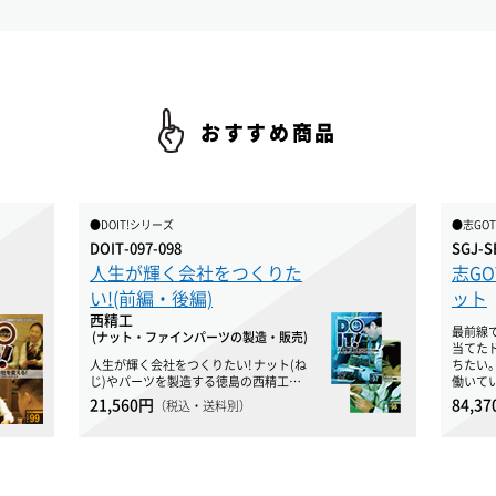
おすすめ商品
●DOIT!シリーズ
●志GO
DOIT-097-098
SGJ-S
人生が輝く会社をつくりた
志GO
い!(前編・後編)
ット
西精工
最前線で
(ナット・ファインパーツの製造・販売)
当てた
人生が輝く会社をつくりたい! ナット(ね
ちたい
じ)やパーツを製造する徳島の西精工…
働いて
21,560円
84,3
（税込・送料別）