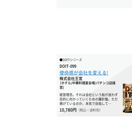
●DOIT!シリーズ
DOIT-099
使命感が会社を変える!
株式会社王宮
(ホテル/中華料理宴会場/パチンコ店経
営)
経営理念。それは会社という船が迷わず
目的に向かっていくための羅針盤。ただ
掲げているのか、本気で目指して…
10,780円
（税込・送料別）