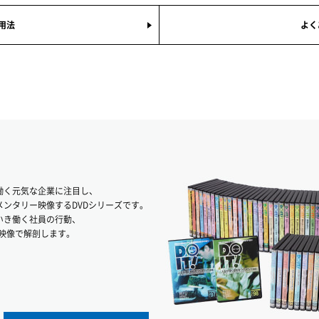
用法
よく
働く元気な企業に注目し、
ンタリー映像するDVDシリーズです。
いき働く社員の行動、
の映像で解剖します。