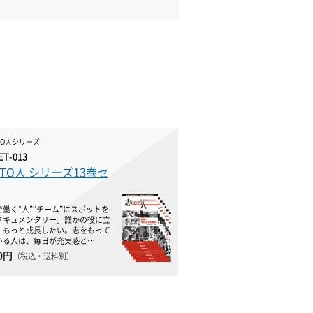
TO人シリーズ
ET-013
TO人 シリーズ13巻セ
働く“人”“チーム”にスポットを
ドキュメンタリー。誰かの役に立
。もっと成長したい。志をもって
いる人は、毎日が充実感と…
70円
（税込・送料別）