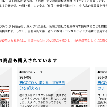
DVD(以下商品)の著作権、その他一切の権利は株式会社ブロックスに帰属します。
よる公衆送信、公開上映、レンタル（有償・無償を問わず）、中古品の売買等を行
びDVD(以下商品)は、購入された会社・組織が自社の社員教育で使用することを前
無償問わず）したり、営利目的で第三者への教育・コンサルティング活動で使用す
で使用される場合は、指導先の会社でDVD商品を購入し、社内教育用としてご活用
の商品も購入されています
●志GOTO人シリーズ
●志GO
SGJ-002
SGJ-0
志GOTO人 第2弾「挑戦!自
志G
分を超えろ」
のチ
櫻木さんはアシスタント時代、失敗する
コール
ことが多くいつも先輩から怒られていま
「Make
した。スタイリストになってからも、で
店長(2
きる先輩とできる後輩の…
をわか