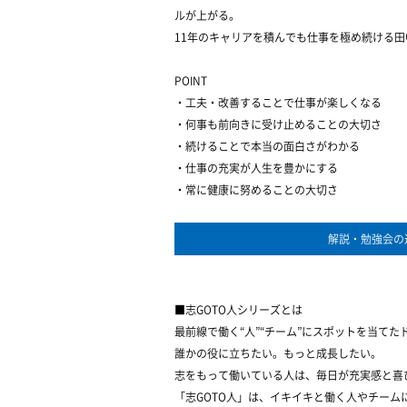
ルが上がる。
11年のキャリアを積んでも仕事を極め続ける
POINT
・工夫・改善することで仕事が楽しくなる
・何事も前向きに受け止めることの大切さ
・続けることで本当の面白さがわかる
・仕事の充実が人生を豊かにする
・常に健康に努めることの大切さ
解説・勉強会の
■志GOTO人シリーズとは
最前線で働く“人”“チーム”にスポットを当てた
誰かの役に立ちたい。もっと成長したい。
志をもって働いている人は、毎日が充実感と喜
「志GOTO人」は、イキイキと働く人やチーム