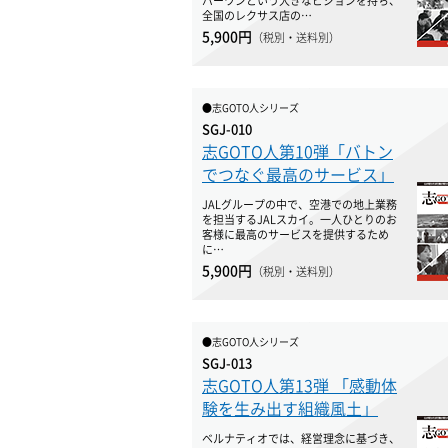
バーワンという大きなビジョンを持ち、
全国のレクサス店の…
5,900円
（税別・送料別）
●志GOTO人シリーズ
SGJ-010
志GOTO人第10弾「バトン
でつなぐ最高のサービス」
JALグループの中で、空港での地上業務
を担当するJALスカイ。一人ひとりのお
客様に最高のサービスを提供するため
に…
5,900円
（税別・送料別）
●志GOTO人シリーズ
SGJ-013
志GOTO人第13弾 「感動体
験を生み出す組織風土」
ベルナティオでは、経営理念に基づき、