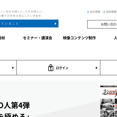
会社情報
採用情報
していること
お問い合わ
教材
セミナー・講演会
映像コンテンツ制作
ログイン
ズ
O人第4弾
を極める」