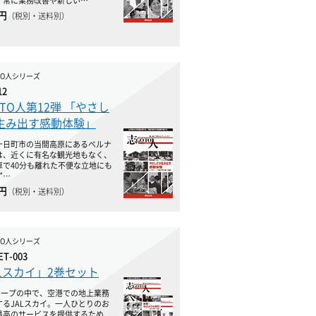
、常に業務改善や新しい…
0円
（税別・送料別）
TO人シリーズ
12
TO人第12弾 「やさし
生み出す感動体験」
十日町市の当間高原にあるベルナ
は、近くに有名な観光地もなく、
車で40分も離れた不便な立地にも
ず…
0円
（税別・送料別）
TO人シリーズ
ET-003
ALスカイ」2巻セット
グループの中で、空港での地上業務
するJALスカイ。一人ひとりのお
最高のサービスを提供するため