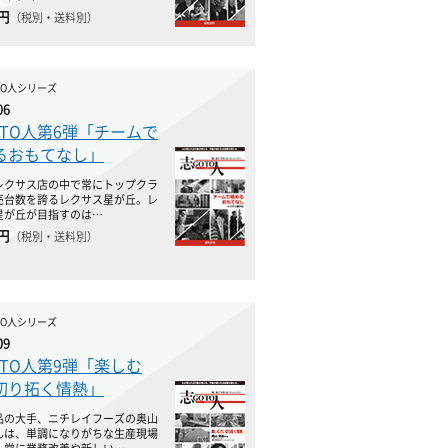
0円
（税別・送料別）
TO人シリーズ
06
OTO人第6弾「チームで
るおもてなし」
レクサス店の中で常にトップクラ
売台数を誇るレクサス星が丘。レ
星が丘が目指すのは…
0円
（税別・送料別）
TO人シリーズ
09
OTO人第9弾「楽しむ
切り拓く情熱」
品の大手、ニチレイフーズの奥山
んは、単調になりがちな生産現場