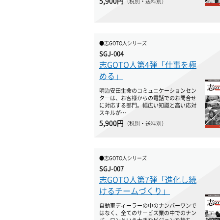
5,900円
（税別・送料別）
●志GOTO人シリーズ
SGJ-004
志GOTO人第4弾「仕事を極
める」
明治安田生命のコミュニケーションセン
ターは、お客様からの電話でのお問合せ
に対応する部門。幅広い知識と高い応対
スキルが…
5,900円
（税別・送料別）
●志GOTO人シリーズ
SGJ-007
志GOTO人第7弾「進化し続
けるチームづくり」
自動車ディーラーの中のナンバーワンで
はなく、全てのサービス業の中でのナン