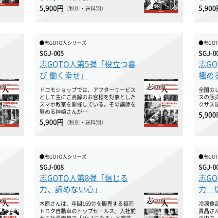
5,900円
5,90
（税別・送料別）
●志GOTO人シリーズ
●志GO
SGJ-005
SGJ-0
志GOTO人第5弾「役立つ喜
志G
び 働く幸せ」
極め
ドコモショップでは、アフターサービス
全国の
として主にご高齢のお客様を対象とした
スの販
スマホ教室を開催している。その講師を
クサス
努める神崎さんが…
5,90
5,900円
（税別・送料別）
●志GOTO人シリーズ
●志GO
SGJ-008
SGJ-0
志GOTO人第8弾「信じる
志G
力、諦めない心」
力 
木原さんは、年間169台を販売する福岡
冷凍食
トヨタ自動車のトップセールス。入社前
貴晶さ