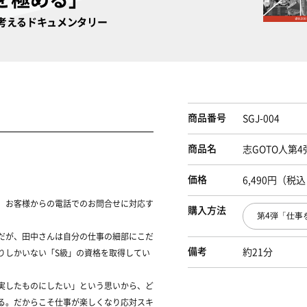
を考えるドキュメンタリー
商品番号
SGJ-004
商品名
志GOTO人第
価格
6,490円（税
、お客様からの電話でのお問合せに対応す
購入方法
だが、田中さんは自分の仕事の細部にこだ
備考
約21分
りしかいない「S級」の資格を取得してい
実したものにしたい」という思いから、ど
る。だからこそ仕事が楽しくなり応対スキ