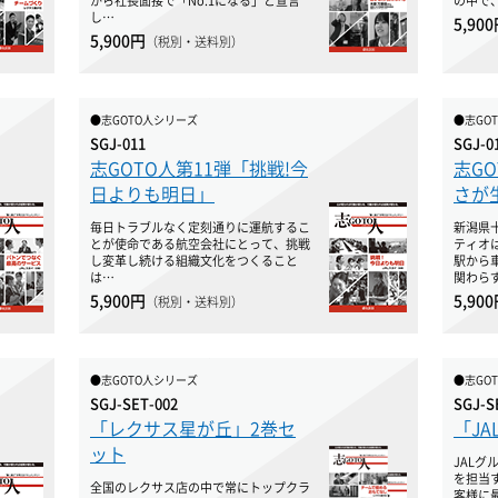
から社長面接で「No.1になる」と宣言
の中で
し…
5,90
5,900円
（税別・送料別）
●志GOTO人シリーズ
●志GO
SGJ-011
SGJ-0
志GOTO人第11弾「挑戦!今
志GO
日よりも明日」
さが
毎日トラブルなく定刻通りに運航するこ
新潟県
とが使命である航空会社にとって、挑戦
ティオ
し変革し続ける組織文化をつくること
駅から
は…
関わら
5,900円
5,90
（税別・送料別）
●志GOTO人シリーズ
●志GO
SGJ-SET-002
SGJ-S
「レクサス星が丘」2巻セ
「J
ット
JAL
を担当
全国のレクサス店の中で常にトップクラ
客様に