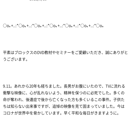
○o｡+..:*○o｡+..:*○o｡+..:*○o｡+..:*○o｡+..:*○o｡+..:*○o｡
平素はブロックスのDVD教材やセミナーをご愛顧いただき、誠にありがと
うございます。
9.11。あれから20年も経ちました。長男がお腹にいたので、TVに流れる
衝撃な映像に、心が乱れないよう、精神を保つのに必死でした。多くの
命が奪われ、後遺症で後から亡くなった方も多くいるこの事件。子供た
ちは知らない出来事ですが、追悼の映像を見て固まっていました。今は
コロナが世界中を脅かしています。早く平和な毎日がきますように。