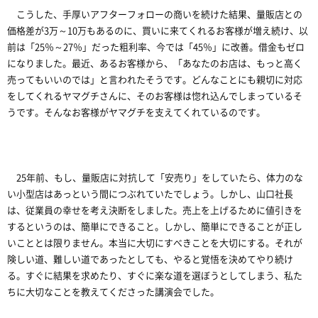
こうした、手厚いアフターフォローの商いを続けた結果、量販店との
価格差が3万～10万もあるのに、買いに来てくれるお客様が増え続け、以
前は「25％～27％」だった粗利率、今では「45％」に改善。借金もゼロ
になりました。最近、あるお客様から、「あなたのお店は、もっと高く
売ってもいいのでは」と言われたそうです。どんなことにも親切に対応
をしてくれるヤマグチさんに、そのお客様は惚れ込んでしまっているそ
うです。そんなお客様がヤマグチを支えてくれているのです。
25年前、もし、量販店に対抗して「安売り」をしていたら、体力のな
い小型店はあっという間につぶれていたでしょう。しかし、山口社長
は、従業員の幸せを考え決断をしました。売上を上げるために値引きを
するというのは、簡単にできること。しかし、簡単にできることが正し
いこととは限りません。本当に大切にすべきことを大切にする。それが
険しい道、難しい道であったとしても、やると覚悟を決めてやり続け
る。すぐに結果を求めたり、すぐに楽な道を選ぼうとしてしまう、私た
ちに大切なことを教えてくださった講演会でした。