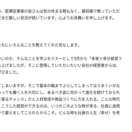
、医療従事者の皆さんは気の休まる暇もなく、最前線で戦っていただ
だまだ厳しい状況が続いています。心よりお見舞いを申し上げます。
ちにいろんなことを教えてくれた気もします。
いいのか、そんなことを学ぶセミナーとして9月から「未来×幸せ経営フ
ち上げましたが、そこに登場していただいたいい会社の経営者からは、
学びました。
しまいますが、そこで基本の軸までぶらしてしまってはうまくいかな
あっても働く人を大切にし、あるべき姿に向かって進化を続けておられ
を張るチャンス」だと人材育成や商品づくりに力を入れる。こんな時代
。こうした経営ができるのは、いつかこのような時が来る、社員に迷惑
かり蓄えをしてこられたからこそ。どんな時も社員の人生（幸せ）を考