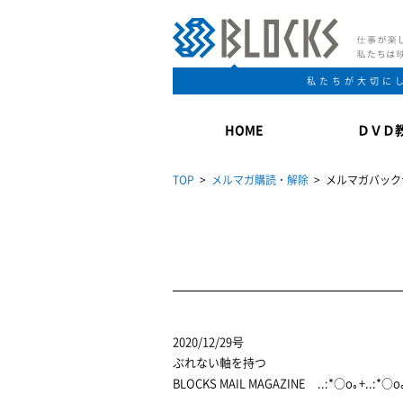
私たちが大切に
HOME
ＤＶＤ
TOP
>
メルマガ購読・解除
> メルマガバック
2020/12/29号
ぶれない軸を持つ
BLOCKS MAIL MAGAZINE ..:*○o｡+..:*○o｡