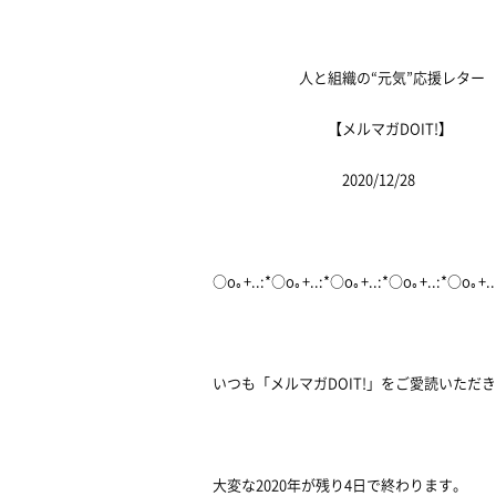
人と組織の“元気”応援レター
【メルマガDOIT!】
2020/12/28
○o｡+..:*○o｡+..:*○o｡+..:*○o｡+..:*○o｡+.
いつも「メルマガDOIT!」をご愛読いただ
大変な2020年が残り4日で終わります。