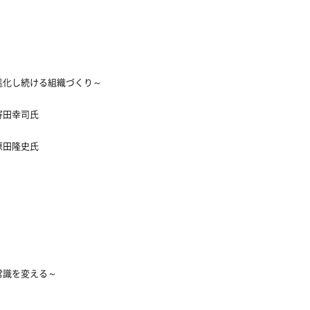
進化し続ける組織づくり～
寄田幸司氏
原田隆史氏
常識を変える～