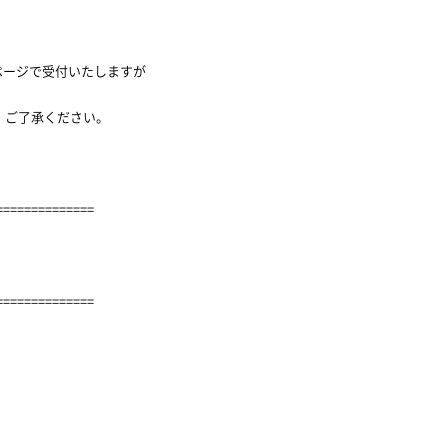
ページで受付いたしますが
、ご了承ください。
==============
==============
。