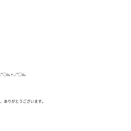
.:*○o｡+..:*○o｡
き、ありがとうございます。