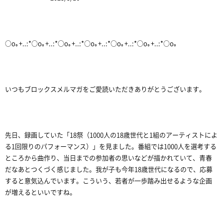
○o｡+..:*○o｡+..:*○o｡+..:*○o｡+..:*○o｡+..:*○o｡+..:*○o｡
いつもブロックスメルマガをご愛読いただきありがとうございます。
先日、録画していた「18祭（1000人の18歳世代と1組のアーティストによ
る1回限りのパフォーマンス）」を見ました。番組では1000人を選考する
ところから曲作り、当日までの参加者の思いなどが描かれていて、青春
だなあとつくづく感じました。我が子も今年18歳世代になるので、応募
すると意気込んでいます。こういう、若者が一歩踏み出せるような企画
が増えるといいですね。