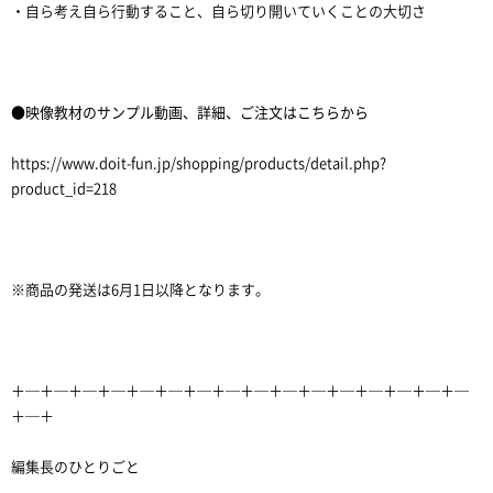
・自ら考え自ら行動すること、自ら切り開いていくことの大切さ
●映像教材のサンプル動画、詳細、ご注文はこちらから
https://www.doit-fun.jp/shopping/products/detail.php?
product_id=218
※商品の発送は6月1日以降となります。
＋─＋─＋─＋─＋─＋─＋─＋─＋─＋─＋─＋─＋─＋─＋─＋─
＋─＋
編集長のひとりごと