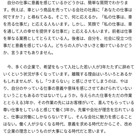
自分の仕事に意義を感じているかどうかは、簡単な質問でわかりま
す。例えば、車という商品を売っている会社の社員に「あなたの仕事は
何ですか？」と尋ねてみる。そこで、何と応えるか。「私の仕事は、車
を売る仕事だ」と応える人もいます。しかし、笑顔で「私の仕事は、車
を通して人の幸せを提供する仕事だ」と応える人もいます。前者は仕事
を単なる業務としてとらえている人。後者は、自分を、社会に役立つ仕
事だと意義を感じている人。どちらの人がいきいきと働けているかどう
か、言うまでもありません。
今、多くの企業で、希望をもって入社した若い人が3年たたずに辞めて
いくという状況が多くなっています。離職する理由はいろいろとあるか
もしれませんが、もし「つまらない」と感じさせてしまうのは、やは
り、自分のやっている仕事の意義や意味を感じさせてあげられていない
ということもあるのではないでしょうか。与えられた仕事をただの作業
ととらえる3年か、その作業の先にはお客様がいて、喜んでもらっている
尊い仕事をしていると感じて働く3年か。先輩や会社が理念を忘れている
と、仕事は労働にしかならないですし、そんな会社に魅力を感じること
はない。働く人が少なくなる時代、意義を求める時代だからこそ、改め
て企業の理念というものが大事になる時代だと思います。