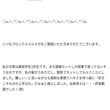
○o｡+..:*○o｡+..:*○o｡+..:*○o｡+..:*○o｡+..:*○o｡+..:*○o｡
いつもブロックスメルマガをご愛読いただきありがとうございます。
私の次男は美容学生1年生です。まだ直線カットしか授業で習ってないそ
うなのですが、私の髪がうねりだし、緊急でカットしてもらうことにし
ました。難しい～と言いながらも真剣な表情でハサミを持つ姿に「好き
こそものの上手なれ」だなぁと感心しました。出来栄えは・・・許容範
囲でした！(笑)