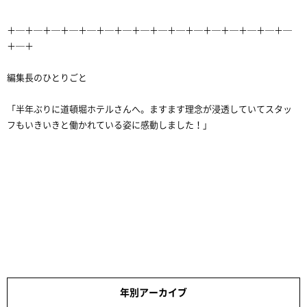
＋─＋─＋─＋─＋─＋─＋─＋─＋─＋─＋─＋─＋─＋─＋─＋─
＋─＋
編集長のひとりごと
「半年ぶりに道頓堀ホテルさんへ。ますます理念が浸透していてスタッ
フもいきいきと働かれている姿に感動しました！」
年別アーカイブ