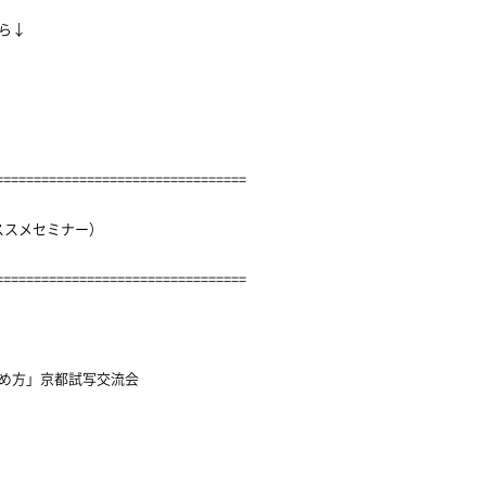
ちら↓
=================================
ススメセミナー）
=================================
め方」京都試写交流会