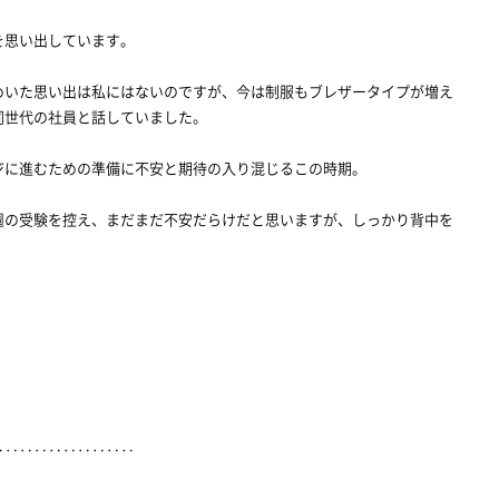
を思い出しています。
めいた思い出は私にはないのですが、今は制服もブレザータイプが増え
同世代の社員と話していました。
ジに進むための準備に不安と期待の入り混じるこの時期。
週の受験を控え、まだまだ不安だらけだと思いますが、しっかり背中を
‥‥‥‥‥‥‥‥‥‥