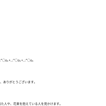
.:*○o｡+..:*○o｡+..:*○o｡
き、ありがとうございます。
着た人や、花束を抱えている人を見かけます。