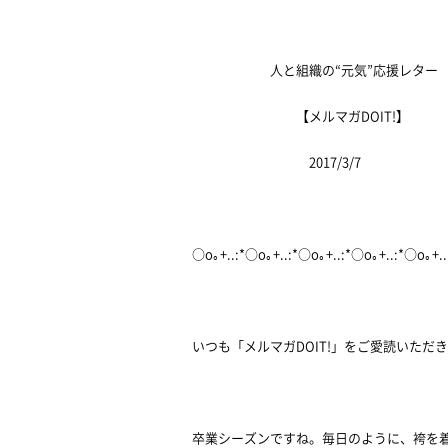
人と組織の“元気”応援レター
【メルマガDOIT!】
2017/3/7
○o｡+..:*○o｡+..:*○o｡+..:*○o｡+..:*○o｡+.
いつも「メルマガDOIT!」をご愛読いただ
卒業シーズンですね。毎日のように、袴を