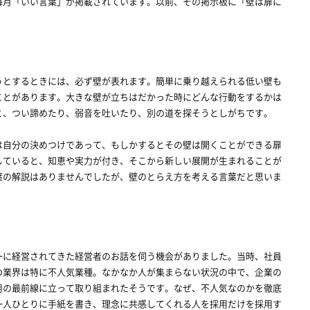
月「いい言葉」が掲載されています。以前、その掲示板に「壁は扉に
。
とするときには、必ず壁が表れます。簡単に乗り越えられる低い壁も
ことがあります。大きな壁が立ちはだかった時にどんな行動をするかは
と、つい諦めたり、弱音を吐いたり、別の道を探そうとしがちです。
自分の決めつけであって、もしかするとその壁は開くことができる扉
していると、知恵や実力が付き、そこから新しい展開が生まれることが
葉の解説はありませんでしたが、壁のとらえ方を考える言葉だと思いま
に経営されてきた経営者のお話を伺う機会がありました。当時、社員
の業界は特に不人気業種。なかなか人が集まらない状況の中で、企業の
用の最前線に立って取り組まれたそうです。なぜ、不人気なのかを徹底
一人ひとりに手紙を書き、理念に共感してくれる人を採用だけを採用す