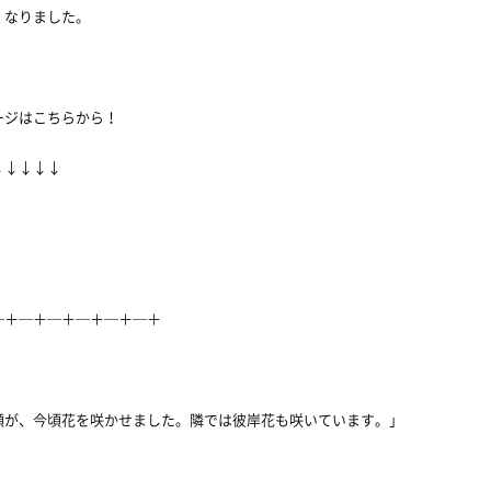
くなりました。
ージはこちらから！
↓↓↓↓↓
─＋─＋─＋─＋─＋─＋
顔が、今頃花を咲かせました。隣では彼岸花も咲いています。」