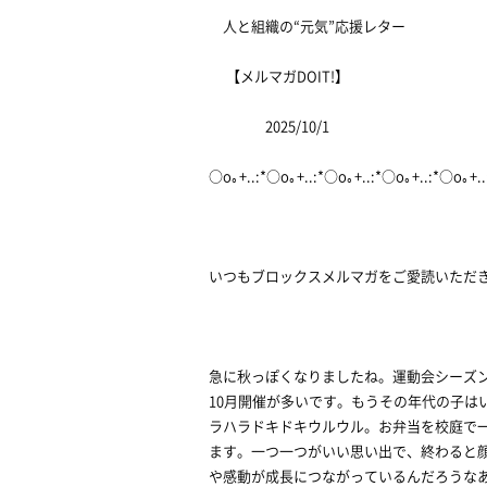
人と組織の“元気”応援レター
【メルマガDOIT!】
2025/10/1
○o｡+..:*○o｡+..:*○o｡+..:*○o｡+..:*○o｡+.
いつもブロックスメルマガをご愛読いただ
急に秋っぽくなりましたね。運動会シーズ
10月開催が多いです。もうその年代の子は
ラハラドキドキウルウル。お弁当を校庭で
ます。一つ一つがいい思い出で、終わると
や感動が成長につながっているんだろうな