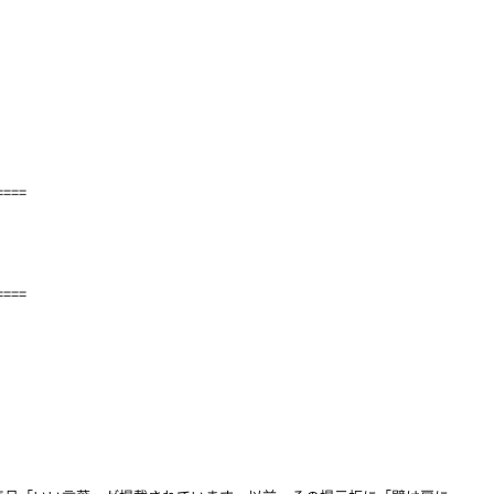
====
====