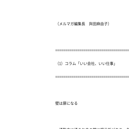
（メルマガ編集長 與田麻由子）
====================================
（1）コラム「いい会社、いい仕事」
====================================
壁は扉になる