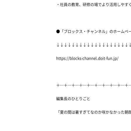
・社員の教育、研修の場でより活用しやす
●「ブロックス・チャンネル」のホームペ
↓↓↓↓↓↓↓↓↓↓↓↓↓↓↓↓↓↓↓
https://blocks-channel.doit-fun.jp/
＋─＋─＋─＋─＋─＋─＋─＋─＋─＋
編集長のひとりごと
「夏の間は暑すぎてなのか咲かなかった朝