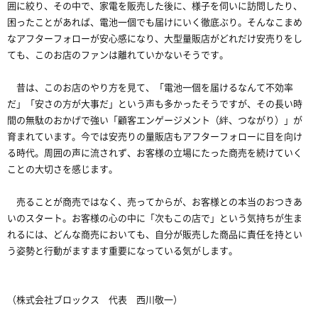
囲に絞り、その中で、家電を販売した後に、様子を伺いに訪問したり、
困ったことがあれば、電池一個でも届けにいく徹底ぶり。そんなこまめ
なアフターフォローが安心感になり、大型量販店がどれだけ安売りをし
ても、このお店のファンは離れていかないそうです。
昔は、このお店のやり方を見て、「電池一個を届けるなんて不効率
だ」「安さの方が大事だ」という声も多かったそうですが、その長い時
間の無駄のおかげで強い「顧客エンゲージメント（絆、つながり）」が
育まれています。今では安売りの量販店もアフターフォローに目を向け
る時代。周囲の声に流されず、お客様の立場にたった商売を続けていく
ことの大切さを感じます。
売ることが商売ではなく、売ってからが、お客様との本当のおつきあ
いのスタート。お客様の心の中に「次もこの店で」という気持ちが生ま
れるには、どんな商売においても、自分が販売した商品に責任を持とい
う姿勢と行動がますます重要になっている気がします。
（株式会社ブロックス 代表 西川敬一）