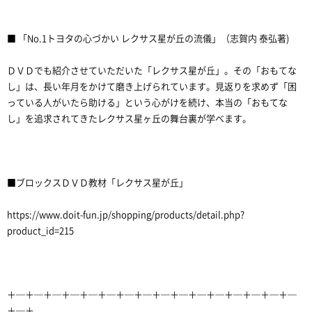
■ 「No.1トヨタの心づかい レクサス星が丘の流儀」（志賀内 泰弘著)
ＤＶＤでも紹介させていただいた「レクサス星が丘」。その「おもてな
し」は、長い年月をかけて磨き上げられています。見返りを求めず「困
っている人がいたら助ける」という心がけを続け、本当の「おもてな
し」を追求されてきたレクサス星ヶ丘の舞台裏が学べます。
■ブロックスＤＶＤ教材「レクサス星が丘」
https://www.doit-fun.jp/shopping/products/detail.php?
product_id=215
＋─＋─＋─＋─＋─＋─＋─＋─＋─＋─＋─＋─＋─＋─＋─＋─
＋─＋