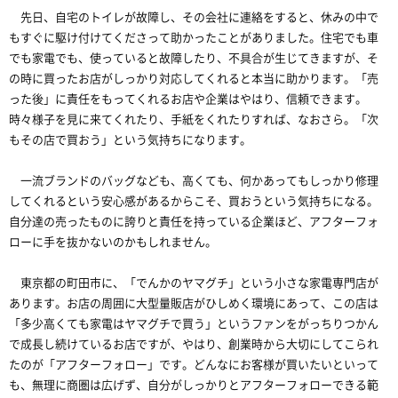
先日、自宅のトイレが故障し、その会社に連絡をすると、休みの中で
もすぐに駆け付けてくださって助かったことがありました。住宅でも車
でも家電でも、使っていると故障したり、不具合が生じてきますが、そ
の時に買ったお店がしっかり対応してくれると本当に助かります。「売
った後」に責任をもってくれるお店や企業はやはり、信頼できます。
時々様子を見に来てくれたり、手紙をくれたりすれば、なおさら。「次
もその店で買おう」という気持ちになります。
一流ブランドのバッグなども、高くても、何かあってもしっかり修理
してくれるという安心感があるからこそ、買おうという気持ちになる。
自分達の売ったものに誇りと責任を持っている企業ほど、アフターフォ
ローに手を抜かないのかもしれません。
東京都の町田市に、「でんかのヤマグチ」という小さな家電専門店が
あります。お店の周囲に大型量販店がひしめく環境にあって、この店は
「多少高くても家電はヤマグチで買う」というファンをがっちりつかん
で成長し続けているお店ですが、やはり、創業時から大切にしてこられ
たのが「アフターフォロー」です。どんなにお客様が買いたいといって
も、無理に商圏は広げず、自分がしっかりとアフターフォローできる範