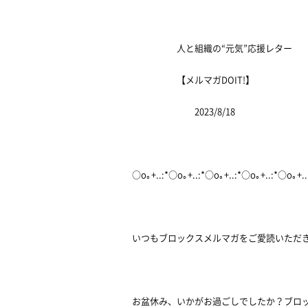
人と組織の“元気”応援レター
【メルマガDOIT!】
2023/8/18
○o｡+..:*○o｡+..:*○o｡+..:*○o｡+..:*○o｡+.
いつもブロックスメルマガをご愛読いただ
お盆休み、いかがお過ごしでしたか？ブロ