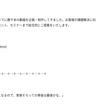
までに数千本の動画を企画・制作してきました。お客様の課題解決に向
ベント、セミナーまで総合的にご提案をいたします。
.html
─＋─＋─＋─＋─＋─＋─＋─＋
になるので、家族そろっての帰省は最後かな。」