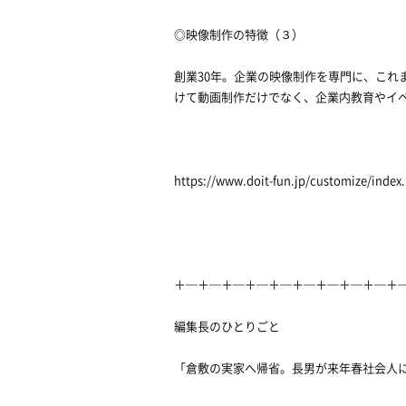
◎映像制作の特徴（３）
創業30年。企業の映像制作を専門に、これ
けて動画制作だけでなく、企業内教育やイ
https://www.doit-fun.jp/customize/index
＋─＋─＋─＋─＋─＋─＋─＋─＋─＋
編集長のひとりごと
「倉敷の実家へ帰省。長男が来年春社会人