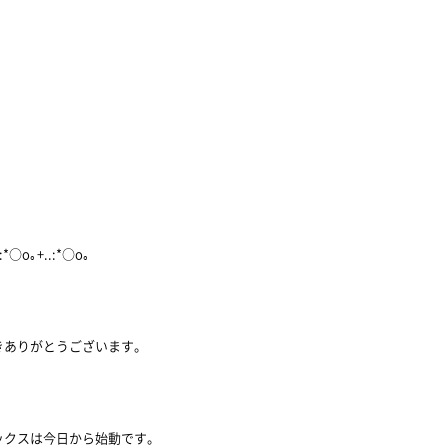
.:*○o｡+..:*○o｡
きありがとうございます。
ックスは今日から始動です。