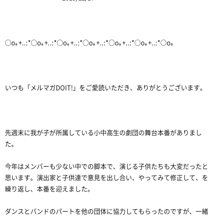
○o｡+..:*○o｡+..:*○o｡+..:*○o｡+..:*○o｡+..:*○o｡+..:*○o｡
いつも「メルマガDOIT!」をご愛読いただき、ありがとうございます。
先週末に我が子が所属している小中高生の劇団の舞台本番がありまし
た。
今年はメンバーも少ない中での脚本で、演じる子供たちも大変だったと
思います。演出家と子供達で意見を出し合い、やってみて修正して、を
繰り返し、本番を迎えました。
ダンスとバンドのパートを他の団体に協力してもらったのですが、一緒