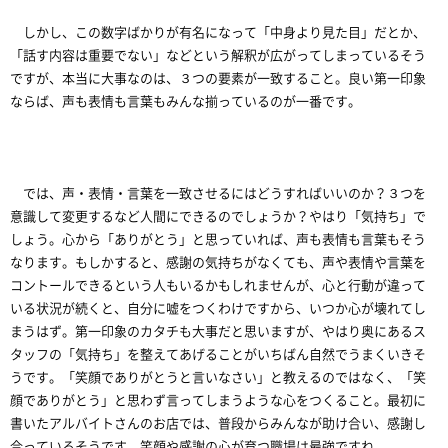
しかし、この数字ばかりが有名になって「中身より見た目」だとか、
「話す内容は重要でない」などという解釈が広がってしまっているそう
ですが、本当に大事なのは、３つの要素が一致すること。良い第一印象
ならば、声も表情も言葉もみんな揃っているのが一番です。
では、声・表情・言葉を一致させるにはどうすればいいのか？３つを
意識して変更するなど人間にできるのでしょうか？やはり「気持ち」で
しょう。心から「ありがとう」と思っていれば、声も表情も言葉もそう
なります。もしかすると、感謝の気持ちがなくても、声や表情や言葉を
コントールできるという人もいるかもしれませんが、心と行動が違って
いる状況が続くと、自分に嘘をつくわけですから、いつか心が壊れてし
まうはず。第一印象のカタチも大事だと思いますが、やはり奥にあるス
タッフの「気持ち」を整えてあげることがいちばん自然でうまくいきそ
うです。「笑顔でありがとうと言いなさい」と教えるのではなく、「笑
顔でありがとう」と思わず言ってしまうような心をつくること。最初に
書いたアルバイトさんのお店では、普段からみんなが助け合い、感謝し
合っているそうです。笑顔や感謝の心が育つ職場は最強ですね。