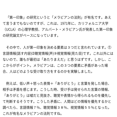
「第一印象」の研究というと「メラビアンの法則」が有名です。あえ
て言うまでもないのですが、これは、1971年に、カリフォルニア大学
（UCLA）の心理学教授、アルバート・メラビアン氏が発表した第一印象
の研究論文がベースになっています。
その中で、人が第一印象を決める要素は３つだと言われています。①
言語情報(話す内容)➁聴覚情報(声)③視覚情報(見た目)です。これ以外には
ないので、誰もが最初は「あたりまえだ」と思うはずです。しかし、こ
こからがポイント。メラビアンは、この３つの要素に矛盾があった場
合、人はどのような受け取り方をするのかを実験しました。
例えば、低い声＋怒った表情＋「ありがとう」と言葉を発した場合、
相手は矛盾を感じます。こうした時、受け手は発せられた言葉の情報、
「ありがとう」は嘘だと見抜き、聴覚や表情から得られるものを優先し
て判断するそうです。こうした矛盾に、人間はどの情報を優先するかと
調べたら、言語情報７％、聴覚情報３８％、視覚情報５５％となった。
これが有名なメラビアンの法則ですね。