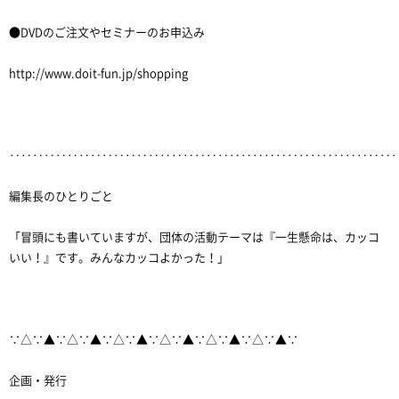
●DVDのご注文やセミナーのお申込み
http://www.doit-fun.jp/shopping
‥‥‥‥‥‥‥‥‥‥‥‥‥‥‥‥‥‥‥‥‥‥‥‥‥‥‥‥‥‥‥‥‥
編集長のひとりごと
「冒頭にも書いていますが、団体の活動テーマは『一生懸命は、カッコ
いい！』です。みんなカッコよかった！」
∵△∵▲∵△∵▲∵△∵▲∵△∵▲∵△∵▲∵△∵▲∵
企画・発行