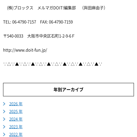
(株)ブロックス メルマガDOIT!編集部 （與田麻由子）
TEL: 06-4790-7157 FAX: 06-4790-7159
〒540-0033 大阪市中央区石町1-2-9-6Ｆ
http://www.doit-fun.jp/
∵△∵▲∵△∵▲∵△∵▲∵△∵▲∵△∵▲∵△∵▲∵
年別アーカイブ
2026 年
2025 年
2024 年
2023 年
2022 年