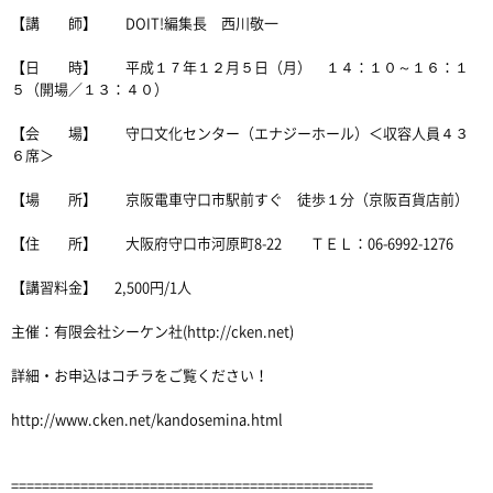
【講 師】 DOIT!編集長 西川敬一
【日 時】 平成１７年１２月５日（月） １４：１０～１６：１
５（開場／１３：４０）
【会 場】 守口文化センター（エナジーホール）＜収容人員４３
６席＞
【場 所】 京阪電車守口市駅前すぐ 徒歩１分（京阪百貨店前）
【住 所】 大阪府守口市河原町8-22 ＴＥＬ：06-6992-1276
【講習料金】 2,500円/1人
主催：有限会社シーケン社(http://cken.net)
詳細・お申込はコチラをご覧ください！
http://www.cken.net/kandosemina.html
===============================================