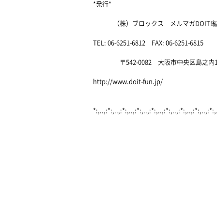
*発行*
（株）ブロックス メルマガDOIT!編
TEL: 06-6251-6812 FAX: 06-6251-6815
〒542-0082 大阪市中央区島之内1-1
http://www.doit-fun.jp/
*:,..,:*:,..,:*:,..,:*:,..,:*:,..,:*:,..,:*:,..,:*:,..,:*:,