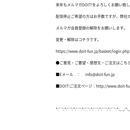
来年もメルマガDOIT!をよろしくお願い致
配信停止ご希望の方はお手数ですが、弊社
メルマガ会員登録の解除をお願いします。
変更・解除はコチラです。
https://www.doit-fun.jp/basket/login.php
●ご意見・ご要望・感想文・ご注文はこち
■Eメール ： info@doit-fun.jp
■DOIT!ご注文ページ：http://www.doit-fun.j
*:'¨':*:'¨':*:'¨':*:'¨':*:'¨':*:'¨':*:'¨':*:,..,:*:,.