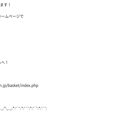
します！
ホームページで
らへ！
p/basket/index.php
.,:*:,..,:*:'¨':*:'¨':*:'¨':*:'¨':