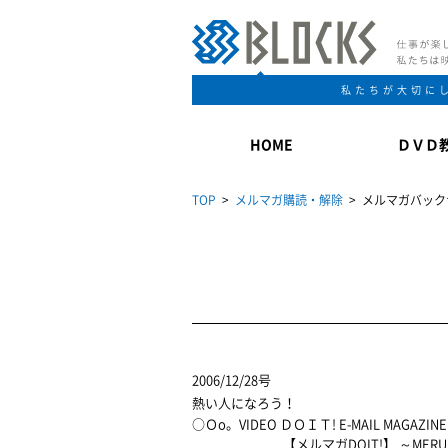
私たちが大切に
HOME
ＤＶＤ
TOP
>
メルマガ購読・解除
> メルマガバック
2006/12/28号
熱い人になろう！
○Ｏo。VIDEO ＤＯＩＴ! E-MAIL MAGAZ
【メルマガDOIT!】 ～MERUMAGA