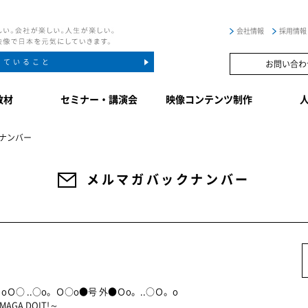
会社情報
採用情報
していること
お問い合わ
教材
セミナー・講演会
映像コンテンツ制作
ナンバー
メルマガバックナンバー
INE oＯ○ ..○o。Ｏ○o●号 外●Ｏo。..○Ｏ。o
 DOIT!～