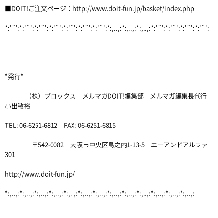
■DOIT!ご注文ページ：http://www.doit-fun.jp/basket/index.php
*:'¨':*:'¨':*:'¨':*:'¨':*:'¨':*:'¨':*:'¨':*:,..,:*:,..,:*:,..,:*:'¨':*:'¨':*:'¨':*:'¨':
*発行*
（株）ブロックス メルマガDOIT!編集部 メルマガ編集長代行
小出敏裕
TEL: 06-6251-6812 FAX: 06-6251-6815
〒542-0082 大阪市中央区島之内1-13-5 エーアンドアルファ
301
http://www.doit-fun.jp/
*:,..,:*:,..,:*:,..,:*:,..,:*:,..,:*:,..,:*:,..,:*:,..,:*:,..,:*:,..,:*:,..,:*:,..,:*:,..,: