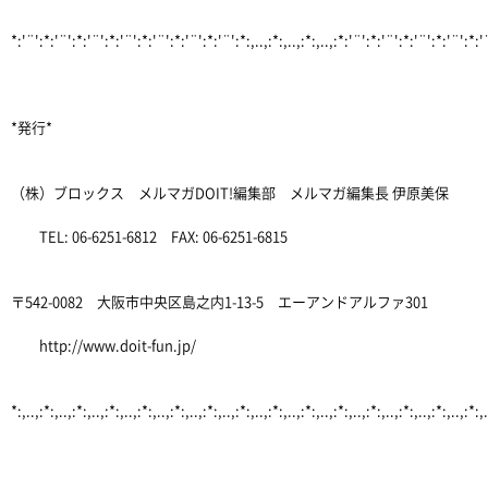
*:'¨':*:'¨':*:'¨':*:'¨':*:'¨':*:'¨':*:'¨':*:,..,:*:,..,:*:,..,:*:'¨':*:'¨':*:'¨':*:'¨':*:
*発行*
（株）ブロックス メルマガDOIT!編集部 メルマガ編集長 伊原美保
TEL: 06-6251-6812 FAX: 06-6251-6815
〒542-0082 大阪市中央区島之内1-13-5 エーアンドアルファ301
http://www.doit-fun.jp/
*:,..,:*:,..,:*:,..,:*:,..,:*:,..,:*:,..,:*:,..,:*:,..,:*:,..,:*:,..,:*:,..,:*:,..,:*:,..,:*:,..,:*:,