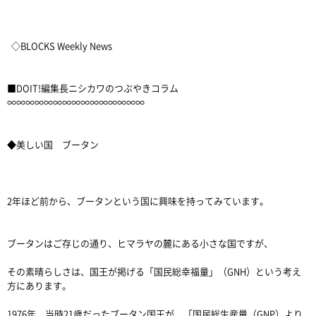
◇BLOCKS Weekly News
■DOIT!編集長ニシカワのつぶやきコラム
∞∞∞∞∞∞∞∞∞∞∞∞∞∞∞
◆美しい国 ブータン
2年ほど前から、ブータンという国に興味を持ってみています。
ブータンはご存じの通り、ヒマラヤの麓にある小さな国ですが、
その素晴らしさは、国王が掲げる「国民総幸福量」（GNH）という考え
方にあります。
1976年、当時21歳だったブータン国王が、「国民総生産量（GNP）より