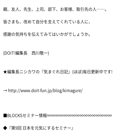
親、友人、先生、上司、部下、お客様、取引先の人……。
皆さまも、改めて自分を支えてくれている人に、
感謝の気持ちを伝えてみてはいかがでしょうか。
(DOIT!編集長 西川敬一)
★編集長ニシカワの『気まぐれ日記』(ほぼ)毎日更新中です!
→ http://www.doit-fun.jp/blog/kimagure/
■BLOCKSセミナー情報∞∞∞∞∞∞∞∞∞∞∞∞∞∞∞∞
◆『第9回 日本を元気にするセミナー』