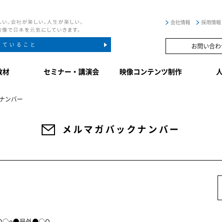
会社情報
採用情報
していること
お問い合わ
教材
セミナー・講演会
映像コンテンツ制作
ナンバー
メルマガバックナンバー
NE oO○o●号外●○O。