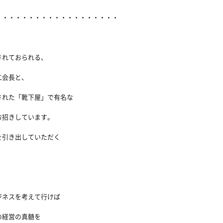
・・・・・・・・・・・・・・・・・・・・
されておられる、
二会長と、
された「靴下屋」で有名な
お招きしています。
を引き出していただく
ジネスを考えて行けば
の経営の真髄を