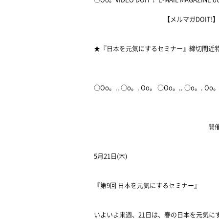
【メルマガDOIT!】 ～MERUM
★『日本を元気にするセミナー』締切間近
2009/
○Oo。.. ○o。. Oo。 ○Oo。.. ○o。. Oo
開催間
5月21日(木)
『第9回 日本を元気にするセミナー』
いよいよ来週、21日は、春の日本を元気に