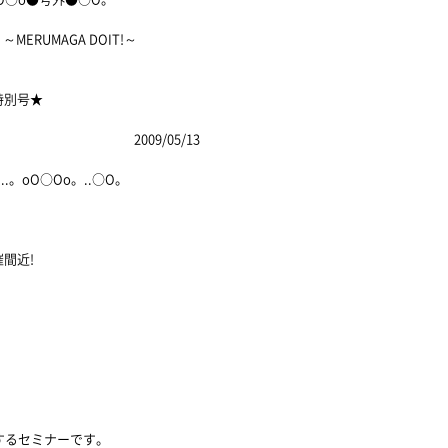
AGA DOIT!～
特別号★
05/13
。..。oO○Oo。..○O。
近!
するセミナーです。