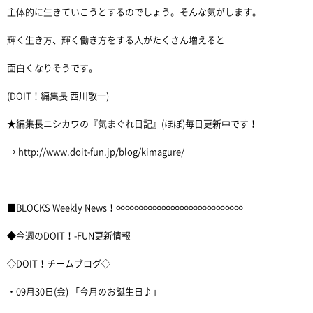
主体的に生きていこうとするのでしょう。そんな気がします。
輝く生き方、輝く働き方をする人がたくさん増えると
面白くなりそうです。
(DOIT！編集長 西川敬一)
★編集長ニシカワの『気まぐれ日記』(ほぼ)毎日更新中です！
→ http://www.doit-fun.jp/blog/kimagure/
■BLOCKS Weekly News！∞∞∞∞∞∞∞∞∞∞∞∞∞∞
◆今週のDOIT！-FUN更新情報
◇DOIT！チームブログ◇
・09月30日(金) 「今月のお誕生日♪」