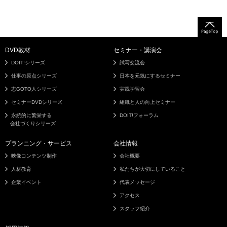
DVD教材
セミナー・講演会
DOIT!シリーズ
試写交流会
仕事の原点シリーズ
日本を元気にするセミナー
志GOTO人シリーズ
実践学習会
セミナーDVDシリーズ
組織と人の向上セミナー
永続的に繁栄する
DOIT!フォーラム
会社づくりシリーズ
プランニング・サービス
会社情報
映像コンテンツ制作
会社概要
人材教育
私たちが大切にしていること
企業イベント
代表メッセージ
アクセス
スタッフ紹介