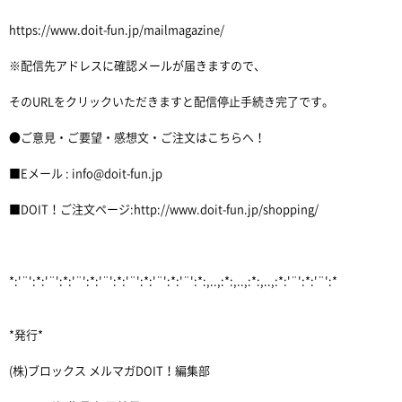
https://www.doit-fun.jp/mailmagazine/
※配信先アドレスに確認メールが届きますので、
そのURLをクリックいただきますと配信停止手続き完了です。
●ご意見・ご要望・感想文・ご注文はこちらへ！
■Eメール : info@doit-fun.jp
■DOIT！ご注文ページ:http://www.doit-fun.jp/shopping/
*:'¨':*:'¨':*:'¨':*:'¨':*:'¨':*:'¨':*:'¨':*:,..,:*:,..,:*:,..,:*:'¨':*:'¨':*
*発行*
(株)ブロックス メルマガDOIT！編集部