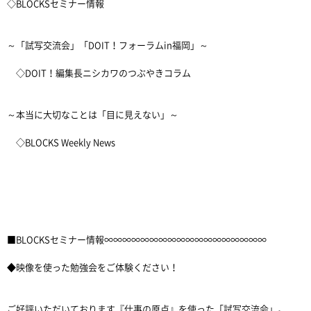
◇BLOCKSセミナー情報
～「試写交流会」「DOIT！フォーラムin福岡」～
◇DOIT！編集長ニシカワのつぶやきコラム
～本当に大切なことは「目に見えない」～
◇BLOCKS Weekly News
■BLOCKSセミナー情報∞∞∞∞∞∞∞∞∞∞∞∞∞∞∞∞∞∞
◆映像を使った勉強会をご体験ください！
ご好評いただいております『仕事の原点』を使った「試写交流会」。