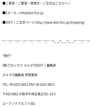
●ご意見・ご要望・感想文・ご注文はこちらへ！
■Eメール : info@doit-fun.jp
■DOIT！ご注文ページ:http://www.doit-fun.jp/shopping/
*:'¨':*:'¨':*:'¨':*:'¨':*:'¨':*:'¨':*:'¨':*:,..,:*:,..,:*:,..,:*:'¨':*:'¨':*
*発行*
(株)ブロックス メルマガDOIT！編集部
メルマガ編集長 伊原美保
TEL: 06-6251-6812 FAX: 06-6251-6815
〒542-0082 大阪市中央区島之内1-13-5
エーアンドアルファ301