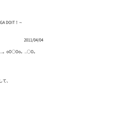
 DOIT！～
4/04
。..。oO○Oo。..○O。
して、