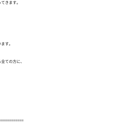
ってきます。
います。
る全ての方に、
============