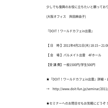
少しでも復興のお役に立ちたいと願ってお
(大阪オフィス 與田麻由子)
『DOIT！ワールドカフェin出雲』
【 日 時 】2011年4月21日(木) 18:15～21:0
【 会 場 】パルメイト出雲 4Fホール
【受 講 費】一般1500円/学生500円
★『DOIT！ワールドカフェin出雲』詳細
→ http://www.doit-fun.jp/seminar/2011/
★セミナーへのお問合せもお気軽にどうぞ