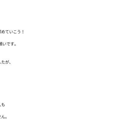
深めていこう！
の願いです。
したが、
人も
せん。