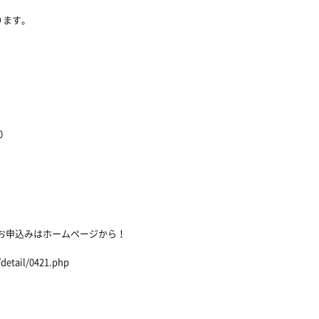
ります。
0
・お申込みはホームページから！
detail/0421.php
！