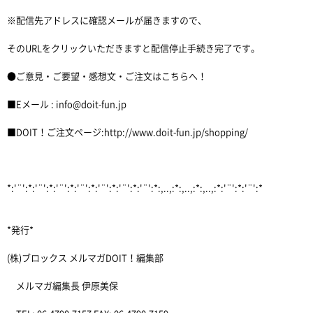
※配信先アドレスに確認メールが届きますので、
そのURLをクリックいただきますと配信停止手続き完了です。
●ご意見・ご要望・感想文・ご注文はこちらへ！
■Eメール : info@doit-fun.jp
■DOIT！ご注文ページ:http://www.doit-fun.jp/shopping/
*:'¨':*:'¨':*:'¨':*:'¨':*:'¨':*:'¨':*:'¨':*:,..,:*:,..,:*:,..,:*:'¨':*:'¨':*
*発行*
(株)ブロックス メルマガDOIT！編集部
メルマガ編集長 伊原美保