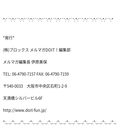
*:'¨':*:'¨':*:'¨':*:'¨':*:'¨':*:'¨':*:'¨':*:'¨':*:'¨':*:'¨':*:'¨':*:'¨':*
*発行*
(株)ブロックス メルマガDOIT！編集部
メルマガ編集長 伊原美保
TEL: 06-4790-7157 FAX: 06-4790-7159
〒540-0033 大阪市中央区石町1-2-9
天満橋シルバービル6F
http://www.doit-fun.jp/
*:,..,:*:,..,:*:,..,:*:,..,:*:,..,:*:,..,:*:,..,:*:,..,:*:,..,:*:,..,:*:,..,:*:,..,:*:,.