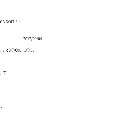
 DOIT！～
9/04
。..。oO○Oo。..○O。
して
と、