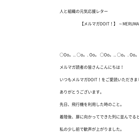
人と組織の元気応援レター
【メルマガDOIT！】 ～MERUMAGA
2012/0
○Oo。.. ○o。. Oo。 ○Oo。.. ○o。. Oo
メルマガ読者の皆さんこんにちは！
いつもメルマガDOIT！をご愛読いただきま
ありがとうございます。
先日、飛行機を利用した時のこと。
着陸後、扉に向かってできた列に並んでる
私の少し前で歓声が上がりました。