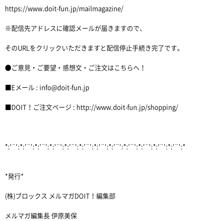
https://www.doit-fun.jp/mailmagazine/
※配信先アドレスに確認メールが届きますので、
そのURLをクリックいただきますと配信停止手続き完了です。
●ご意見・ご要望・感想文・ご注文はこちらへ！
■Eメール : info@doit-fun.jp
■DOIT！ご注文ページ : http://www.doit-fun.jp/shopping/
*:'¨':*:'¨':*:'¨':*:'¨':*:'¨':*:'¨':*:'¨':*:'¨':*:'¨':*:'¨':*:'¨':*:'¨':*
*発行*
(株)ブロックス メルマガDOIT！編集部
メルマガ編集長 伊原美保