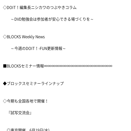
◇DOIT！編集長ニシカワのつぶやきコラム
～DVD勉強会は参加者が安心できる場づくりを～
◇BLOCKS Weekly News
～今週のDOIT！-FUN更新情報～
■BLOCKSセミナー情報∞∞∞∞∞∞∞∞∞∞∞∞∞∞∞∞∞∞
◆ブロックスセミナーラインナップ
◇今期も全国各地で開催！
『試写交流会』
◎東京開催 6月19日(水)