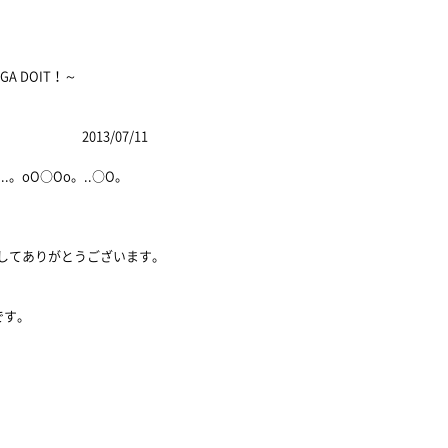
 DOIT！～
7/11
。..。oO○Oo。..○O。
ましてありがとうございます。
です。