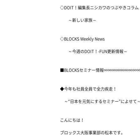
◇DOIT！編集長ニシカワのつぶやきコラム
～新しい家族～
◇BLOCKS Weekly News
～今週のDOIT！-FUN更新情報～
■BLOCKSセミナー情報∞∞∞∞∞∞∞∞
◆今年も社員全員で全力疾走！
～“日本を元気にするセミナー”によせて
こんにちは！
ブロックス大阪事業部の松本です。