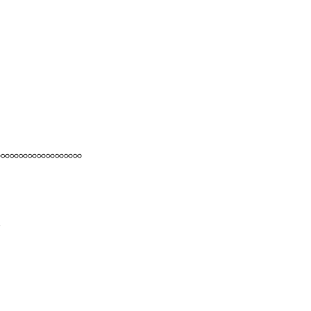
∞∞∞∞∞∞∞∞∞∞
～