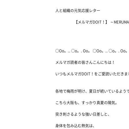
人と組織の元気応援レター
【メルマガDOIT！】 ～MERUMAGA
2013/0
○Oo。.. ○o。. Oo。 ○Oo。.. ○o。. Oo
メルマガ読者の皆さんこんにちは！
いつもメルマガDOIT！をご愛読いただき
各地で梅雨が明け、夏日が続いているよう
こちら大阪も、すっかり真夏の陽気。
突き刺さるような強い日差しと、
身体を包み込む熱気は、