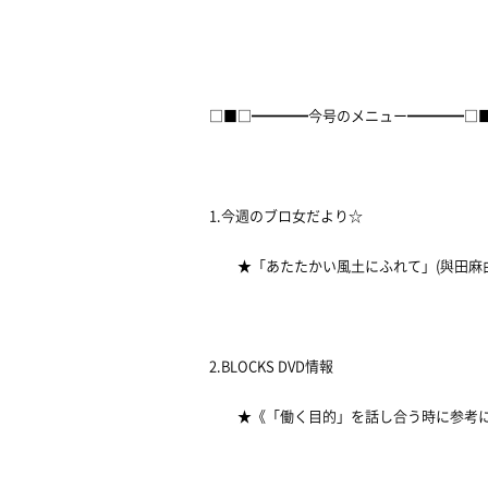
□■□━━━━今号のメニュー━━━━□
1.今週のブロ女だより☆
★「あたたかい風土にふれて」(與田麻由
2.BLOCKS DVD情報
★《「働く目的」を話し合う時に参考にな