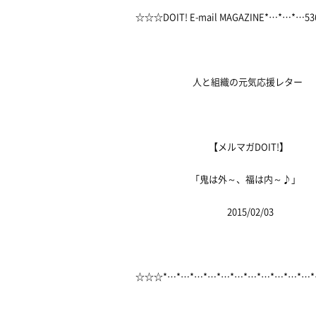
☆☆☆DOIT! E-mail MAGAZINE*…*…*…
人と組織の元気応援レター
【メルマガDOIT!】
「鬼は外～、福は内～♪」
2015/02/03
☆☆☆*…*…*…*…*…*…*…*…*…*…*…