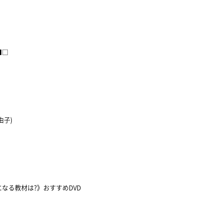
■□
子)
る教材は?》おすすめDVD