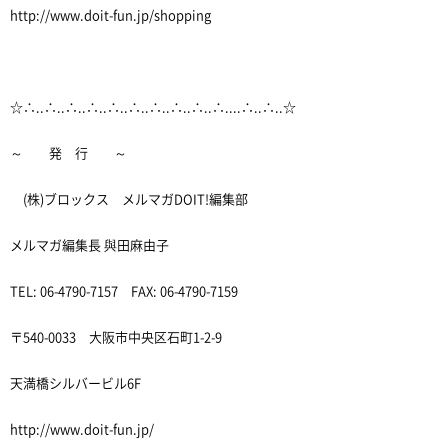
http://www.doit-fun.jp/shopping
☆∴..∴..∴..∴..∴..∴..∴..∴..∴..∴....∴..∴..☆
～ 発 行 ～
(株)ブロックス メルマガDOIT!編集部
メルマガ編集長 與田麻由子
TEL: 06-4790-7157 FAX: 06-4790-7159
〒540-0033 大阪市中央区石町1-2-9
天満橋シルバービル6F
http://www.doit-fun.jp/