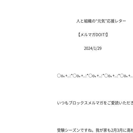
人と組織の“元気”応援レター
【メルマガDOIT!】
2024/1/29
○o｡+..:*○o｡+..:*○o｡+..:*○o｡+..:*○o｡+.
いつもブロックスメルマガをご愛読いただ
受験シーズンですね。我が家も2月3月に高