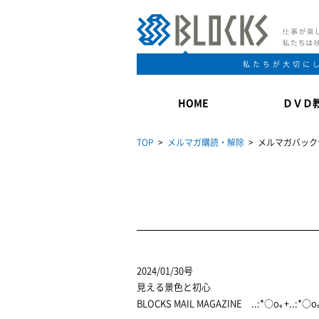
私たちが大切に
HOME
ＤＶＤ
TOP
>
メルマガ購読・解除
> メルマガバック
2024/01/30号
見える景色と初心
BLOCKS MAIL MAGAZINE ..:*○o｡+..:*○o｡