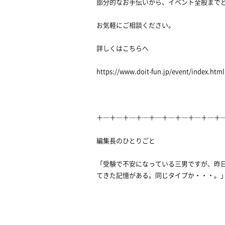
部分的なお手伝いから、イベント全般まで
お気軽にご相談ください。
詳しくはこちらへ
https://www.doit-fun.jp/event/index.html
＋─＋─＋─＋─＋─＋─＋─＋─＋─＋
編集長のひとりごと
「受験で不安になっている三男ですが、昨
てきた記憶がある。同じタイプか・・・。