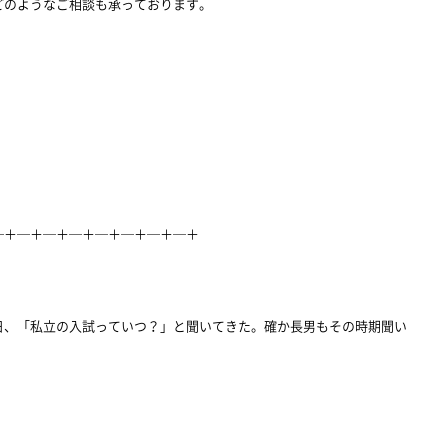
どのようなご相談も承っております。
─＋─＋─＋─＋─＋─＋─＋─＋
日、「私立の入試っていつ？」と聞いてきた。確か長男もその時期聞い
」