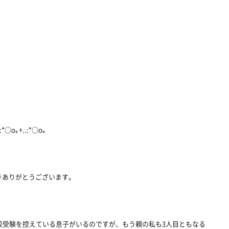
.:*○o｡+..:*○o｡
きありがとうございます。
校受験を控えている息子がいるのですが、もう親の私も3人目ともなる