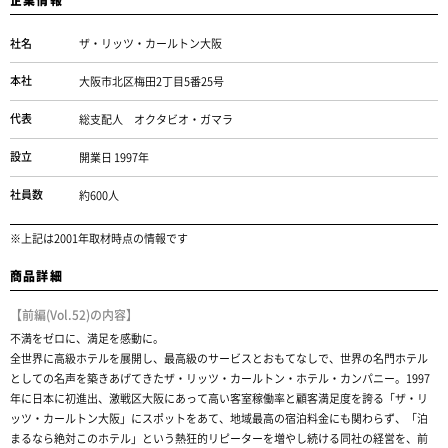
社名
ザ・リッツ・カールトン大阪
本社
大阪市北区梅田2丁目5番25号
代表
総支配人 オクタビオ・ガマラ
設立
開業日 1997年
社員数
約600人
※上記は2001年取材時点の情報です
商品詳細
【前編(Vol.52)の内容】
不満をゼロに、満足を感動に。
全世界に高級ホテルを展開し、最高級のサービスとおもてなしで、世界の名門ホテル
としての名声を築きあげてきたザ・リッツ・カールトン・ホテル・カンパニー。1997
年に日本に初進出、激戦区大阪にあって高い客室稼働率と顧客満足度を誇る「ザ・リ
ッツ・カールトン大阪」にスポットをあて、地域最高の宿泊料金にも関わらず、「泊
まるなら絶対このホテル」という熱狂的リピーターを増やし続ける同社の経営を、前