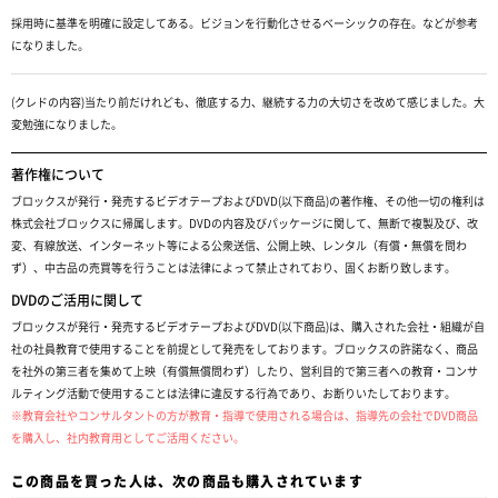
採用時に基準を明確に設定してある。ビジョンを行動化させるベーシックの存在。などが参考
になりました。
(クレドの内容)当たり前だけれども、徹底する力、継続する力の大切さを改めて感じました。大
変勉強になりました。
著作権について
ブロックスが発行・発売するビデオテープおよびDVD(以下商品)の著作権、その他一切の権利は
株式会社ブロックスに帰属します。DVDの内容及びパッケージに関して、無断で複製及び、改
変、有線放送、インターネット等による公衆送信、公開上映、レンタル（有償・無償を問わ
ず）、中古品の売買等を行うことは法律によって禁止されており、固くお断り致します。
DVDのご活用に関して
ブロックスが発行・発売するビデオテープおよびDVD(以下商品)は、購入された会社・組織が自
社の社員教育で使用することを前提として発売をしております。ブロックスの許諾なく、商品
を社外の第三者を集めて上映（有償無償問わず）したり、営利目的で第三者への教育・コンサ
ルティング活動で使用することは法律に違反する行為であり、お断りいたしております。
※教育会社やコンサルタントの方が教育・指導で使用される場合は、指導先の会社でDVD商品
を購入し、社内教育用としてご活用ください。
この商品を買った人は、次の商品も購入されています