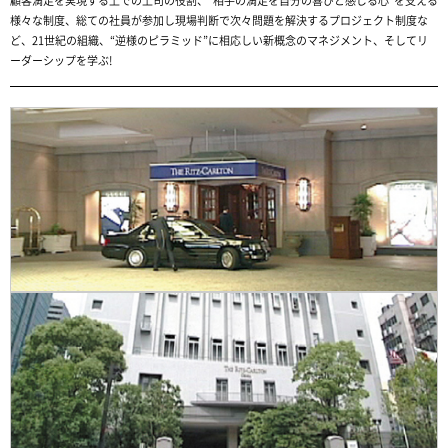
顧客満足を実現する上での上司の役割、“相手の満足を自分の喜びと感じる心”を支える
様々な制度、総ての社員が参加し現場判断で次々問題を解決するプロジェクト制度な
ど、21世紀の組織、“逆様のピラミッド”に相応しい新概念のマネジメント、そしてリ
ーダーシップを学ぶ!