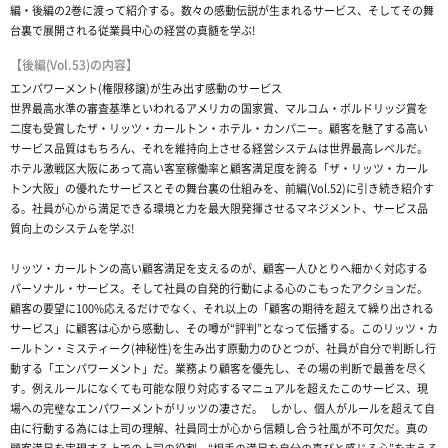
編・後編の2巻に渡って紹介する。数々の感動伝説が生まれるサービス、そしてその舞
台裏で展開される従業員中心の経営の真髄を学ぶ!
【後編(Vol.53)の内容】
エンパワーメント(権限移譲)が生み出す感動のサービス
世界最高水準の審査基準といわれるアメリカの国家賞、マルコム・ボルドリッジ賞を
二度も受賞したザ・リッツ・カールトン・ホテル・カンパニー。顧客を魅了する高い
サービス品質はもちろん、それを維持向上させる経営システムは世界最高レベルだ。
ホテル激戦区大阪にあって高い客室稼働率と顧客満足度を誇る「ザ・リッツ・カール
トン大阪」の優れたサービスとその舞台裏の仕組みを、前編(Vol.52)に引き続き紹介す
る。社員が心から満足できる環境と力を最大限発揮させるマネジメント、サービス品
質向上のシステムを学ぶ!
リッツ・カールトンの高い顧客満足を支えるのが、顧客一人ひとりへ細かく対応する
パーソナル・サービス。そして社員の自発的行動による心のこもったアクションだ。
顧客の要望に100%応えるだけでなく、それ以上の「顧客の期待を超えて繰り出される
サービス」に顧客は心から感動し、その噂が“評判”となって伝播する。このリッツ・カ
ールトン・ミスティーク(神秘性)を生み出す原動力のひとつが、社員が自分で判断し行
動する「エンパワーメント」だ。業務より顧客を優先し、その場の判断で最善を尽く
す。例えルールになくても可能な限り対応するマニュアルを超えたこのサービス、現
場への完璧なエンパワーメントがリッツの凄さだ。 しかし、個人がルールを超えて自
由に行動する為には上司の理解、社員同士が心から信頼し合う社風が不可欠だ。真の