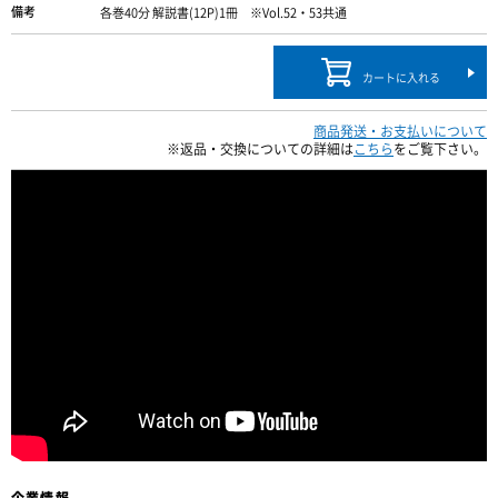
備考
各巻40分 解説書(12P)1冊 ※Vol.52・53共通
カートに入れる
商品発送・お支払いについて
※返品・交換についての詳細は
こちら
をご覧下さい。
企業情報