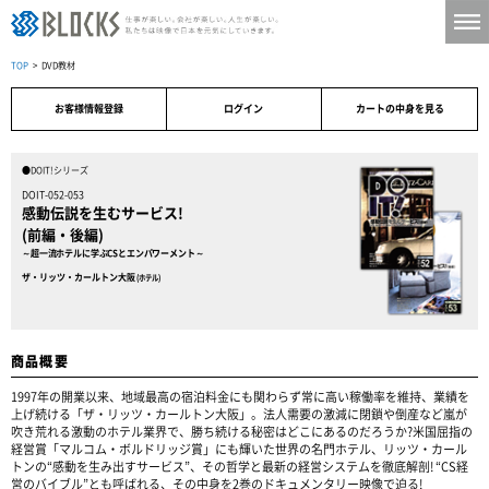
TOP
> DVD教材
お客様情報登録
ログイン
カートの中身を見る
●DOIT!シリーズ
DOIT-052-053
感動伝説を生むサービス!
(前編・後編)
～超一流ホテルに学ぶCSとエンパワーメント～
ザ・リッツ・カールトン大阪
(ホテル)
商品概要
1997年の開業以来、地域最高の宿泊料金にも関わらず常に高い稼働率を維持、業績を
上げ続ける「ザ・リッツ・カールトン大阪」。法人需要の激減に閉鎖や倒産など嵐が
吹き荒れる激動のホテル業界で、勝ち続ける秘密はどこにあるのだろうか?米国屈指の
経営賞「マルコム・ボルドリッジ賞」にも輝いた世界の名門ホテル、リッツ・カール
トンの“感動を生み出すサービス”、その哲学と最新の経営システムを徹底解剖! “CS経
営のバイブル”とも呼ばれる、その中身を2巻のドキュメンタリー映像で迫る!