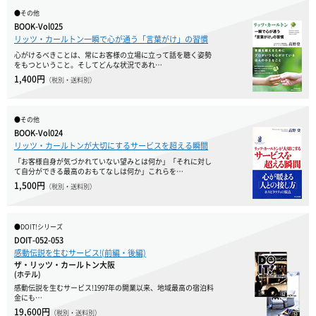
●その他
BOOK-Vol025
リッツ・カールトン一瞬で心が通う「言葉がけ」の習慣
心がけるべきことは、常にお客様の立場に立って話を聴く姿勢
をもつということ。そしてどんな状況であれ…
1,400円
（税別・送料別）
●その他
BOOK-Vol024
リッツ・カールトンが大切にするサービスを超える瞬間
「お客様自身が気づかれていない望みとは何か」「それに対し
て自分ができる最高のおもてなしは何か」これらを…
1,500円
（税別・送料別）
●DOIT!シリーズ
DOIT-052-053
感動伝説を生むサービス!(前編・後編)
ザ・リッツ・カールトン大阪
(ホテル)
感動伝説を生むサービス!1997年の開業以来、地域最高の宿泊料
金にも…
19,600円
（税別・送料別）