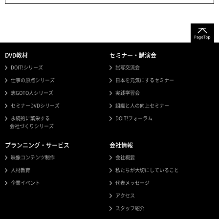
DVD教材
セミナー・講演会
DOIT!シリーズ
試写交流会
仕事の原点シリーズ
日本を元気にするセミナー
志GOTO人シリーズ
実践学習会
セミナーDVDシリーズ
組織と人の向上セミナー
永続的に繁栄する
DOIT!フォーラム
会社づくりシリーズ
プランニング・サービス
会社情報
映像コンテンツ制作
会社概要
人材教育
私たちが大切にしていること
企業イベント
代表メッセージ
アクセス
スタッフ紹介