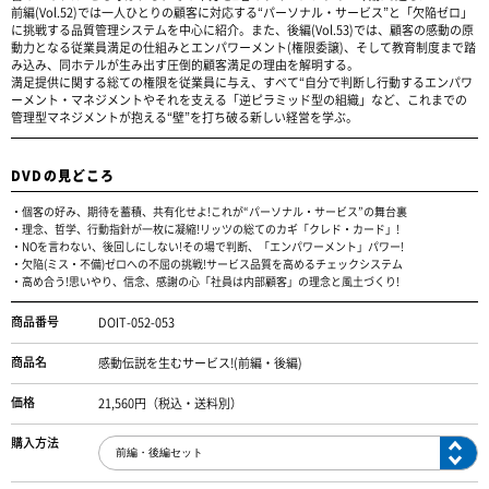
前編(Vol.52)では一人ひとりの顧客に対応する“パーソナル・サービス”と「欠陥ゼロ」
に挑戦する品質管理システムを中心に紹介。また、後編(Vol.53)では、顧客の感動の原
動力となる従業員満足の仕組みとエンパワーメント(権限委譲)、そして教育制度まで踏
み込み、同ホテルが生み出す圧倒的顧客満足の理由を解明する。
満足提供に関する総ての権限を従業員に与え、すべて“自分で判断し行動するエンパワ
ーメント・マネジメントやそれを支える「逆ピラミッド型の組織」など、これまでの
管理型マネジメントが抱える“壁”を打ち破る新しい経営を学ぶ。
DVDの見どころ
・個客の好み、期待を蓄積、共有化せよ!これが“パーソナル・サービス”の舞台裏
・理念、哲学、行動指針が一枚に凝縮!リッツの総てのカギ「クレド・カード」!
・NOを言わない、後回しにしない!その場で判断、「エンパワーメント」パワー!
・欠陥(ミス・不備)ゼロへの不屈の挑戦!サービス品質を高めるチェックシステム
・高め合う!思いやり、信念、感謝の心「社員は内部顧客」の理念と風土づくり!
商品番号
DOIT-052-053
商品名
感動伝説を生むサービス!(前編・後編)
価格
21,560円（税込・送料別）
購入方法