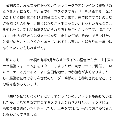
最初の頃、みんなが戸惑っていたテレワークやオンライン会議も「あ
たりまえ」になり、生活面でも「マスクをする」「手を消毒する」など
の新しい習慣も気が付けば普通になっています。家で過ごすことの大切
さも感じた人も多く、働くばかりが人生じゃない、もっといろんなこと
を楽しもうと新しい趣味を始められた方も多かったようです。確かにこ
のコロナ禍で私たちはダメージを受けましたがが、その中で見つけたこ
と気づいたこともたくさんあって、必ずしも悪いことばかりの一年では
なかったのかもしれません。
私たちも、コロナ禍の昨年9月からオンラインの経営セミナー「未来×
幸せ経営フォーラム」をスタートしましたが、東京でライブ開催してい
たセミナーと比べると、より全国各地からの参加者が多くなりました
し、経営者だけでなく次世代のリーダー候補の方も参加されるなど、そ
の幅も広がっています。
「想いが伝わりにくい」というオンラインのデメリットも感じていま
したが、それでも双方向の学習スタイルを取り入れたり、インタビュー
形式で講師の想いを引き出したり、工夫をすれば、伝わり方がかわるこ
ともわかってきました。