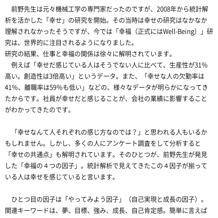
前野先生は元々機械工学の専門家だったのですが、2008年から統計解
析を活かした「幸せ」の研究を開始。その当時は幸せの研究はなかなか
理解されなかったそうですが、今では「幸福（正式にはWell-Being）」研
究は、世界的に注目されるようになりました。
研究の結果、仕事と幸福の関係は徐々に解明されています。
例えば「幸せだ感じている人はそうでない人に比べて、生産性が31％
高い。創造性は3倍高い」というデータ。また、「幸せな人の欠勤率は
41％、離職率は59％も低い」などの、様々なデータが明らかになってき
たからです。社員が幸せだと感じることが、会社の業績に影響すること
がわかってきたのです。
「幸せなんて人それぞれの感じ方なのでは？」と思われる人もいるか
もしれません。しかし、多くの人にアンケート調査をして分析すると
「幸せの共通点」も解明されています。そのひとつが、前野先生が発見
した「幸福の４つの因子」。統計解析で見えてきたこの４因子が揃って
いる人は幸せを感じていると言います。
ひとつ目の因子は「やってみよう因子」（自己実現と成長の因子）。
関連キーワードは、夢、目標、強み、成長、自己肯定感。簡単に言えば