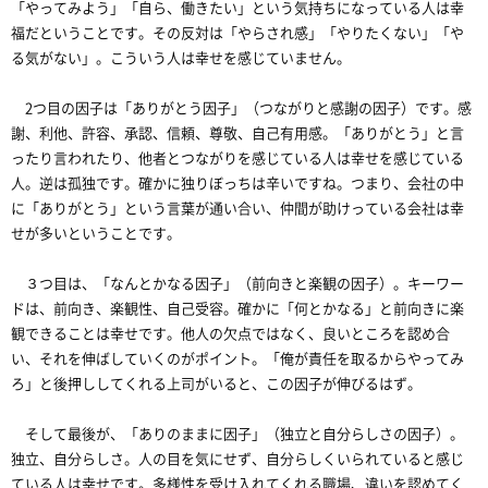
「やってみよう」「自ら、働きたい」という気持ちになっている人は幸
福だということです。その反対は「やらされ感」「やりたくない」「や
る気がない」。こういう人は幸せを感じていません。
2つ目の因子は「ありがとう因子」（つながりと感謝の因子）です。感
謝、利他、許容、承認、信頼、尊敬、自己有用感。「ありがとう」と言
ったり言われたり、他者とつながりを感じている人は幸せを感じている
人。逆は孤独です。確かに独りぼっちは辛いですね。つまり、会社の中
に「ありがとう」という言葉が通い合い、仲間が助けっている会社は幸
せが多いということです。
３つ目は、「なんとかなる因子」（前向きと楽観の因子）。キーワー
ドは、前向き、楽観性、自己受容。確かに「何とかなる」と前向きに楽
観できることは幸せです。他人の欠点ではなく、良いところを認め合
い、それを伸ばしていくのがポイント。「俺が責任を取るからやってみ
ろ」と後押ししてくれる上司がいると、この因子が伸びるはず。
そして最後が、「ありのままに因子」（独立と自分らしさの因子）。
独立、自分らしさ。人の目を気にせず、自分らしくいられていると感じ
ている人は幸せです。多様性を受け入れてくれる職場、違いを認めてく