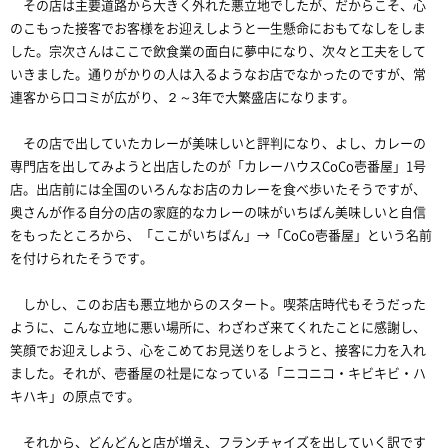
その店は主要道路から大きく外れた悪立地でしたが、だからこそ、心
のこもった接客でお客様をお迎えしようと一生懸命におもてなしをしま
した。宗次さんはここで飲食業の面白に夢中になり、次々と工夫をして
いきました。通りがかりの人は入るようなお店でなかったのですが、常
連客から口コミが広がり、２～3年で大繁盛店になります。
その店で出していたカレーが美味しいと評判になり、よし、カレーの
専門店を出してみようと出店したのが「カレーハウスCoCo壱番屋」1号
店。出店前には全国のいろんなお店のカレーを食べ歩いたそうですが、
奥さんが作る自分の店の家庭的なカレーの味がいちばん美味しいと自信
をもったところから、「ここがいちばん」→「CoCo壱番屋」という名前
を付けられたそうです。
しかし、このお店も悪立地からのスタート。喫茶店時代もそうだった
ように、こんな立地に悪い場所に、わざわざ来てくれたことに感謝し、
笑顔でお迎えしよう、心をこめてお見送りをしようと、接客に力を入れ
ました。それが、壱番屋の社是になっている「ニコニコ・キビキビ・ハ
キハキ」の原点です。
それから、どんどんと店が増え、フランチャイズを出していく訳です