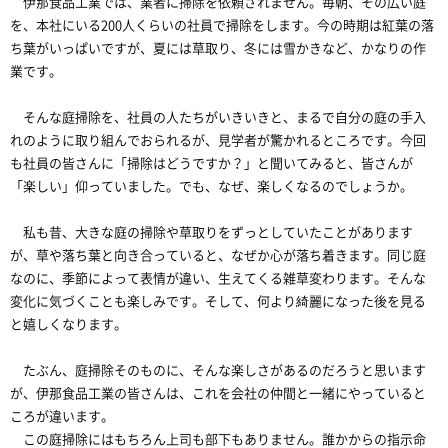
伊那食品工業では、業者に掃除を依頼されません。毎朝、その広い庭
を、本社にいる200人くらいの社員で掃除をします。今の時期は紅葉の落
ち葉がいっぱいですが、夏には草取り、冬には雪かきなど、かなりの作
業です。
そんな庭掃除を、社員の人たちがいきいきと、まるで自分の庭の手入
れのように取り組んでおられるが、見学者が驚かれるところです。今回
も社員の皆さんに「掃除はどうですか？」と聞いてみると、皆さんが
「楽しい」仰っていました。でも、なぜ、楽しくなるのでしょうか。
私も昔、大きな庭の掃除や草取りをずっとしていたことがあります
が、草や落ち葉と向き合っていると、なぜか心が落ち着きます。同じ庭
なのに、季節によって表情が違い、生えてくる雑草変わります。そんな
変化に気づくことも楽しみです。そして、何より綺麗になった後を見る
と嬉しくなります。
たぶん、庭掃除そのものに、そんな楽しさがあるのだろうと思います
が、伊那食品工業の皆さんは、これを会社の仲間と一緒にやっていると
ころが違います。
この庭掃除にはもちろん上司も部下もありません。誰かからの指示命