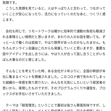
笑顔です。
こうした笑顔を見ていると、人はやっぱり人と交わって、つながって
いくことが安心になったり、活力になっていくのだなあと、つくづく感
じます。
会社も同じで、リモートワークは確かに効率的で通勤の負担も軽減さ
れる素晴らしい発明だと思いますが、まわりの人のお話を聞いても、ず
っと一人で働くのは孤独で、やはり限界があったのかもしれません。も
ちろんオンライン会議はこれからも発展していくと思いますが、重要な
話やアイディアを出し合うには、やはり人が合って話し合うことがいち
ばん大事なのだと感じました。
そんなことを考えていた時、ある会社が３年ぶりに、全国の幹部が本
社に集まるイベントを開催されました。このコロナ禍で失われてしまっ
た組織の一体感を取り戻りたい、みんなを元気にしたいという経営者の
思いから、実現したものですが、そのプログラムづくりや運営を、ブロ
ックスがお手伝いさせていただきました。
テーマは「経営理念」ということで最初は皆さん緊張気味ですが、し
ばらく話をしていると、どんどん話が盛り上がり、悩みを相談し合い、