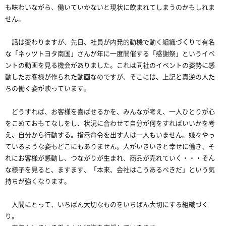
も味わいながら、働いていかないと現状に飲まれてしまうのかもしれま
せん。
話は変わりますが、先日、社員が内発的動機で動く組織づくりで有名
な「ネッツトヨタ南国」さんが年に一度開催する「感謝祭」というイベ
ントの動画を見る機会がありました。これは同社のイベントの姿勢に感
動したお客様が作られた動画なのですが、そこには、上記と真逆の人た
ちの働く姿が映っています。
どうすれば、お客様を喜ばせるかを、みんなが考え、一人ひとりが心
をこめておもてなしをし、状況に合わせて自分が何をすればいいかを考
え、自分から行動する。指示命令を出す人は一人もいません。嫌々やっ
ているような姿もどこにもありません。人がいきいきと幸せに働き、そ
れにお客様が感動し、つながりが生まれ、商品が売れていく・・・そん
な様子を見ると、ますます、「本来、会社はこうあるべきだ」という気
持ちが強くなります。
人間にとって、いちばん大切なものをいちばん大切にする組織づく
り。