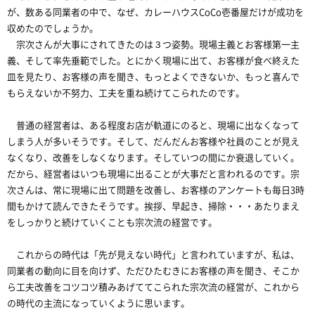
が、数ある同業者の中で、なぜ、カレーハウスCoCo壱番屋だけが成功を
収めたのでしょうか。
宗次さんが大事にされてきたのは３つ姿勢。現場主義とお客様第一主
義、そして率先垂範でした。とにかく現場に出て、お客様が食べ終えた
皿を見たり、お客様の声を聞き、もっとよくできないか、もっと喜んで
もらえないか不努力、工夫を重ね続けてこられたのです。
普通の経営者は、ある程度お店が軌道にのると、現場に出なくなって
しまう人が多いそうです。そして、だんだんお客様や社員のことが見え
なくなり、改善をしなくなります。そしていつの間にか衰退していく。
だから、経営者はいつも現場に出ることが大事だと言われるのです。宗
次さんは、常に現場に出て問題を改善し、お客様のアンケートも毎日3時
間もかけて読んできたそうです。挨拶、早起き、掃除・・・あたりまえ
をしっかりと続けていくことも宗次流の経営です。
これからの時代は「先が見えない時代」と言われていますが、私は、
同業者の動向に目を向けず、ただひたむきにお客様の声を聞き、そこか
ら工夫改善をコツコツ積みあげててこられた宗次流の経営が、これから
の時代の主流になっていくように思います。