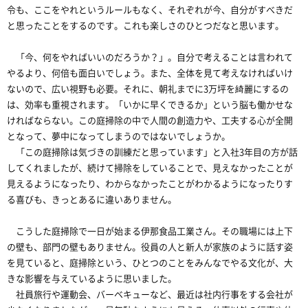
令も、ここをやれというルールもなく、それぞれが今、自分がすべきだ
と思ったことをするのです。これも楽しさのひとつだなと思います。
「今、何をやればいいのだろうか？」。自分で考えることは言われて
やるより、何倍も面白いでしょう。また、全体を見て考えなければいけ
ないので、広い視野も必要。それに、朝礼までに3万坪を綺麗にするの
は、効率も重視されます。「いかに早くできるか」という脳も働かせな
ければならない。この庭掃除の中で人間の創造力や、工夫する心が全開
となって、夢中になってしまうのではないでしょうか。
「この庭掃除は気づきの訓練だと思っています」と入社3年目の方が話
してくれましたが、続けて掃除をしていることで、見えなかったことが
見えるようになったり、わからなかったことがわかるようになったりす
る喜びも、きっとあるに違いありません。
こうした庭掃除で一日が始まる伊那食品工業さん。その職場には上下
の壁も、部門の壁もありません。役員の人と新人が家族のように話す姿
を見ていると、庭掃除という、ひとつのことをみんなでやる文化が、大
きな影響を与えているように思いました。
社員旅行や運動会、バーベキューなど、最近は社内行事をする会社が