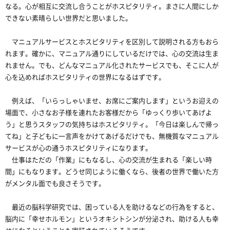
なる。心が相互に交流し合うことがホスピタリティ。まさに人間にしか
できない素晴らしい世界だと思いました。
マニュアルサービスとホスピタリティを区別して説明される方もおら
れます。確かに、マニュアル通りにしているだけでは、心の交流は生ま
れません。でも、どんなマニュアル化されたサービスでも、そこに人が
心を込めればホスピタリティの世界になるはずです。
例えば、「いらっしゃいませ、お席にご案内します」というお迎えの
場面で、小さなお子様を連れたお客様だから「ゆっくり歩いてあげよ
う」と思うスタッフの気持ちはホスピタリティ。「今日は楽しんで帰っ
てね」と子どもに一言声をかけてあげるだけでも、無機質なマニュアル
サービスが心の通うホスピタリティになります。
仕事はただの「作業」にもなるし、心の交流が生まれる「楽しい時
間」にもなります。どうせ同じように働くなら、後者の世界で働いた方
がメンタル面でも良さそうです。
最近の脳科学研究では、困っている人を助けるなどの行為をすると、
脳内に「幸せホルモン」というオキシトシンが分泌され、助ける人も幸