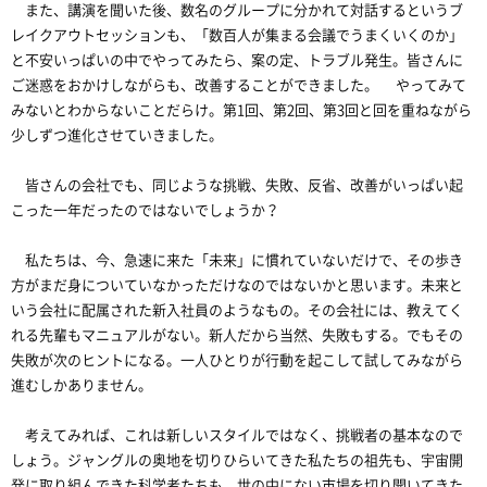
また、講演を聞いた後、数名のグループに分かれて対話するというブ
レイクアウトセッションも、「数百人が集まる会議でうまくいくのか」
と不安いっぱいの中でやってみたら、案の定、トラブル発生。皆さんに
ご迷惑をおかけしながらも、改善することができました。 やってみて
みないとわからないことだらけ。第1回、第2回、第3回と回を重ねながら
少しずつ進化させていきました。
皆さんの会社でも、同じような挑戦、失敗、反省、改善がいっぱい起
こった一年だったのではないでしょうか？
私たちは、今、急速に来た「未来」に慣れていないだけで、その歩き
方がまだ身についていなかっただけなのではないかと思います。未来と
いう会社に配属された新入社員のようなもの。その会社には、教えてく
れる先輩もマニュアルがない。新人だから当然、失敗もする。でもその
失敗が次のヒントになる。一人ひとりが行動を起こして試してみながら
進むしかありません。
考えてみれば、これは新しいスタイルではなく、挑戦者の基本なので
しょう。ジャングルの奥地を切りひらいてきた私たちの祖先も、宇宙開
発に取り組んできた科学者たちも、世の中にない市場を切り開いてきた