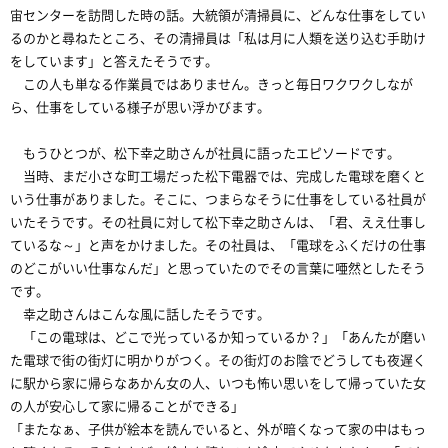
宙センターを訪問した時の話。大統領が清掃員に、どんな仕事をしてい
るのかと尋ねたところ、その清掃員は「私は月に人類を送り込む手助け
をしています」と答えたそうです。
この人も単なる作業員ではありません。きっと毎日ワクワクしなが
ら、仕事をしている様子が思い浮かびます。
もうひとつが、松下幸之助さんが社員に語ったエピソードです。
当時、まだ小さな町工場だった松下電器では、完成した電球を磨くと
いう仕事がありました。そこに、つまらなそうに仕事をしている社員が
いたそうです。その社員に対して松下幸之助さんは、「君、ええ仕事し
ているな～」と声をかけました。その社員は、「電球をふくだけの仕事
のどこがいい仕事なんだ」と思っていたのでその言葉に唖然としたそう
です。
幸之助さんはこんな風に話したそうです。
「この電球は、どこで光っているか知っているか？」「あんたが磨い
た電球で街の街灯に明かりがつく。その街灯のお陰でどうしても夜遅く
に駅から家に帰らなあかん女の人、いつも怖い思いをして帰っていた女
の人が安心して家に帰ることができる」
「またなぁ、子供が絵本を読んでいると、外が暗くなって家の中はもっ