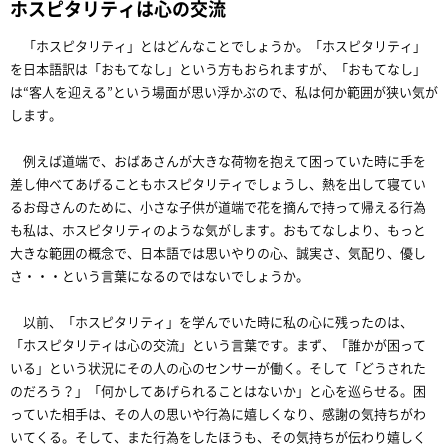
ホスピタリティは心の交流
「ホスピタリティ」とはどんなことでしょうか。「ホスピタリティ」
を日本語訳は「おもてなし」という方もおられますが、「おもてなし」
は“客人を迎える”という場面が思い浮かぶので、私は何か範囲が狭い気が
します。
例えば道端で、おばあさんが大きな荷物を抱えて困っていた時に手を
差し伸べてあげることもホスピタリティでしょうし、熱を出して寝てい
るお母さんのために、小さな子供が道端で花を摘んで持って帰える行為
も私は、ホスピタリティのような気がします。おもてなしより、もっと
大きな範囲の概念で、日本語では思いやりの心、誠実さ、気配り、優し
さ・・・という言葉になるのではないでしょうか。
以前、「ホスピタリティ」を学んでいた時に私の心に残ったのは、
「ホスピタリティは心の交流」という言葉です。まず、「誰かが困って
いる」という状況にその人の心のセンサーが働く。そして「どうされた
のだろう？」「何かしてあげられることはないか」と心を巡らせる。困
っていた相手は、その人の思いや行為に嬉しくなり、感謝の気持ちがわ
いてくる。そして、また行為をしたほうも、その気持ちが伝わり嬉しく