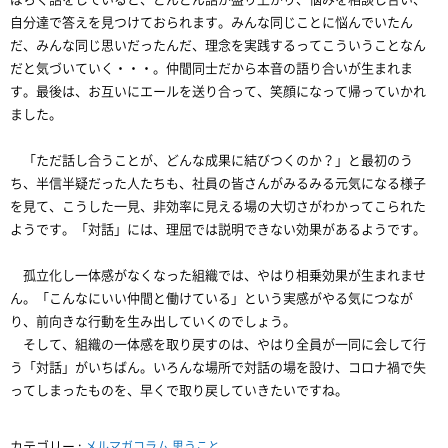
自分達で答えを見つけておられます。みんな同じことに悩んでいたん
だ、みんな同じ思いだったんだ、理念を実践するってこういうことなん
だと気づいていく・・・。仲間同士だから本音の語り合いが生まれま
す。最後は、お互いにエールを送り合って、笑顔になって帰っていかれ
ました。
「ただ話し合うことが、どんな成果に結びつくのか？」と最初のう
ち、半信半疑だった人たちも、社員の皆さんがみるみる元気になる様子
を見て、こうした一見、非効率に見える場の大切さがわかってこられた
ようです。「対話」には、理屈では説明できない効果があるようです。
孤立化し一体感がなくなった組織では、やはり相乗効果が生まれませ
ん。「こんなにいい仲間と働けている」という実感がやる気につなが
り、前向きな行動を生み出していくのでしょう。
そして、組織の一体感を取り戻すのは、やはり全員が一同に会して行
う「対話」がいちばん。いろんな場所で対話の場を設け、コロナ禍で失
ってしまったものを、早くで取り戻していきたいですね。
カテゴリー :
メルマガコラム
思うこと