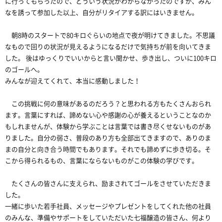
に行ってもらったので、どういう状況かわからなかったのですが、みん
なを誘って参加した以上、自分がリタイアする訳にはいきません。
朝8時のスタートで80キロぐらいの地点で夜が明けてきました。不思議
なもので回りの状況が見えるようになるだけで気持ちが前を向いてきま
した。 後はゆっくりでいいからと言い聞かせ、歩き出し、ついに100キロ
のゴールへ。
みんなが迎えてくれて、本当に感動しました！
この挑戦に何の意味があるのだろう？と思われる方もたくさんおられ
ます。言葉にすれば、諦めない心や感謝の心が養えるということなのか
もしれませんが、体験から学ぶことは言葉では書き尽くせないものがあ
りました。自分の弱さ、普段のあり方も全部出てきますので、ありのま
まの自分と向き合う時間でもあります。それでも諦めずに歩き切る。そ
こから得られるもの、言葉にならないものがこの体験の学びです。
たくさんの皆さんに支えられ、励まされてゴールをさせていただきま
した。
一緒に歩いた若手社員、メッセージやプレゼントをしてくれた他の社員
のみんな、準備やサポートをしていただいた七福醸造の皆さん、何より