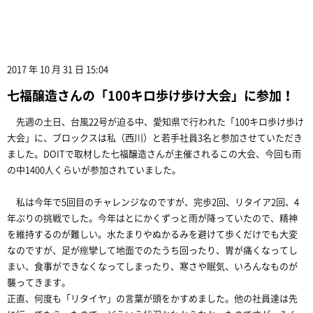
2017 年 10 月 31 日 15:04
七福醸造さんの「100キロ歩け歩け大会」に参加！
先週の土日、台風22号が迫る中、愛知県で行われた「100キロ歩け歩け
大会」に、ブロックスは私（西川）と若手社員3名と参加させていただき
ました。DOITで取材した七福醸造さんが主催されるこの大会、今回も雨
の中1400人くらいが参加されていました。
私は今年で5回目のチャレンジなのですが、完歩2回、リタイア2回、4
年ぶりの挑戦でした。今年はとにかくずっと雨が降っていたので、精神
を維持するのが難しい。水たまりやぬかるみを避けて歩くだけでも大変
なのですが、足が痙攣して地面でのたうち回ったり、胃が痛くなってし
まい、食事ができなくなってしまったり、寒さや眠気、いろんなものが
襲ってきます。
正直、何度も「リタイヤ」の言葉が頭をかすめました。他の社員達は先