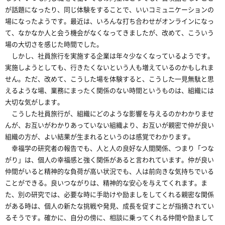
が話題になったり、同じ体験をすることで、いいコミュニケーションの
場になったようです。最近は、いろんな打ち合わせがオンラインになっ
て、なかなか人と会う機会がなくなってきましたが、改めて、こういう
場の大切さを感じた時間でした。
しかし、社員旅行を実施する企業は年々少なくなっているようです。
実施しようとしても、行きたくないという人も増えているのかもしれま
せん。ただ、改めて、こうした場を体験すると、こうした一見無駄と思
えるような場、業務にまったく関係のない時間というものは、組織には
大切な気がします。
こうした社員旅行が、組織にどのような影響を与えるのかわかりませ
んが、お互いがわかりあっていない組織より、お互いが親密で仲が良い
組織の方が、よい結果が生まれるというのは感覚でわかります。
幸福学の研究者の報告でも、人と人の良好な人間関係、つまり「つな
がり」は、個人の幸福感と強く関係があると言われています。仲が良い
仲間がいると精神的な負荷が高い状況でも、人は前向きな気持ちでいる
ことができる。良いつながりは、精神的な安心を与えてくれます。ま
た、別の研究では、必要な時に手助けや励ましをしてくれる親密な関係
がある時は、個人の新たな挑戦や発見、成長を促すことが指摘されてい
るそうです。確かに、自分の傍に、相談に乗ってくれる仲間や励まして