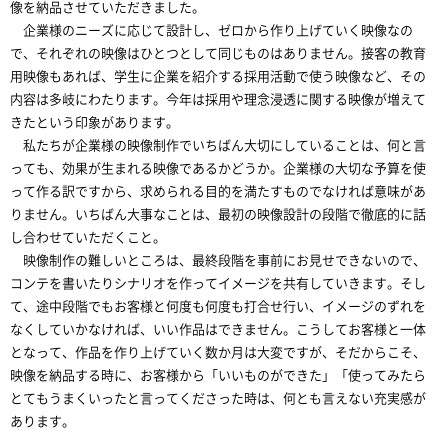
像を納品させていただきました。
企業様のニーズに応じて設計し、ゼロから作り上げていく映像なの
で、それぞれの映像はひとつとして同じものはありません。接客の教育
用映像もあれば、学生に企業を紹介する採用活動で使う映像など、その
内容は多岐にわたります。今年は採用や理念浸透に関する映像が増えて
きたという印象があります。
私たちが企業様の映像制作でいちばん大切にしていることは、何と言
っても、効果が生まれる映像であるかどうか。企業様の大切な予算を使
って作る訳ですから、求められる目的を満たすものでなければ意味があ
りません。いちばん大事なことは、最初の映像設計の段階で徹底的に話
し合わせていただくこと。
映像制作の難しいところは、最終段階を事前にお見せできないので、
コンテを書いたりシナリオを作ってイメージを共有していきます。そし
て、途中段階でもお客様と何度も何度も打合せ行い、イメージのずれを
なくしていかなければ、いい作品はできません。こうしてお客様と一体
となって、作品を作り上げていく数か月は大変ですが、そだからこそ、
映像を納品する時に、お客様から「いいものができた」「使ってみたら
とてもうまくいったと言ってくださった時は、何とも言えない充実感が
あります。