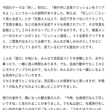
今回のテーマは「絆」。初日に、「旅行中に全員でミッションをクリア
せよ！」というルールの説明がありました。例えば、「珍しい○○とい
う鳥と出会う」とか「社員６人以上で、浜辺で手をつないでジャンプし
て写真を撮る」などの指令が全部で４０も用意されていて、その写真を
証拠としてＬＩＮＥのグループにアップするのです。そして、推進メン
バーのＯＫメールがくると「ミッション達成」。４０全部をクリアする
と、ご褒美が出るという企画です。みんなが楽しみながらＬＩＮＥに
次々とアップしてくるので、見ているだけでも面白かったです。
こんな「遊び」の他にも、みんなで民芸品づくりを体験したり、水牛に
乗ったり、一緒に遊ぶ時間もあります。でも、自由行動中でもＬＩＮＥ
に次々とアップされるので、なんだか、みんながいつも一緒にいるよう
な気持ちになっていきます。
ＳＮＳを使うところなどは、流石若い人の発想だなと思いますが、年寄
り？の私も子どものように楽しむことができました。
旅行の途中で、隣になった観光客の人が、「今時、社員旅行なんて珍し
いですね」と言われることがありました。でも私は逆に、社員旅行をし
ない会社の皆さんのほうが「もったいないな」「されたほうがいいの