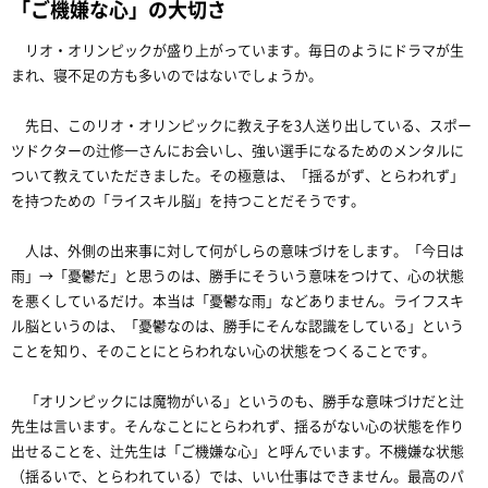
「ご機嫌な心」の大切さ
リオ・オリンピックが盛り上がっています。毎日のようにドラマが生
まれ、寝不足の方も多いのではないでしょうか。
先日、このリオ・オリンピックに教え子を3人送り出している、スポー
ツドクターの辻修一さんにお会いし、強い選手になるためのメンタルに
ついて教えていただきました。その極意は、「揺るがず、とらわれず」
を持つための「ライスキル脳」を持つことだそうです。
人は、外側の出来事に対して何がしらの意味づけをします。「今日は
雨」→「憂鬱だ」と思うのは、勝手にそういう意味をつけて、心の状態
を悪くしているだけ。本当は「憂鬱な雨」などありません。ライフスキ
ル脳というのは、「憂鬱なのは、勝手にそんな認識をしている」という
ことを知り、そのことにとらわれない心の状態をつくることです。
「オリンピックには魔物がいる」というのも、勝手な意味づけだと辻
先生は言います。そんなことにとらわれず、揺るがない心の状態を作り
出せることを、辻先生は「ご機嫌な心」と呼んでいます。不機嫌な状態
（揺るいで、とらわれている）では、いい仕事はできません。最高のパ