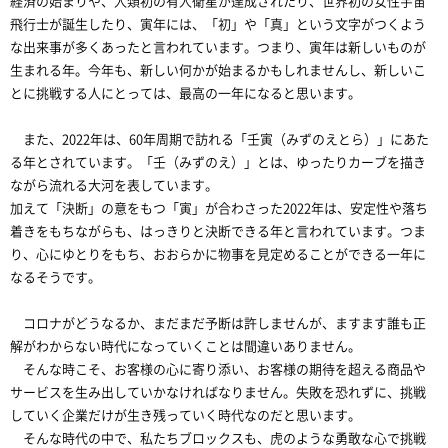
経済の始まりや、人類初の有人衛星が達成されたり、世界初の女性宇宙
飛行士が誕生したり、寅年には、「初」や「真」という文字がつくよう
な出来事が多くあったと言われています。つまり、寅年は新しいものが
生まれる年。今年も、新しい何かが始まるかもしれませんし、新しいこ
とに挑戦する人にとっては、最高の一年になると思います。
また、2022年は、60年周期で訪れる「壬寅（みずのえとら）」にあた
る年とされています。「壬（みずのえ）」とは、ゆったりカーブを描き
ながら流れる大河を表しています。
加えて「決断」の意をもつ「寅」が合わさった2022年は、安定性や落ち
着きをもちながらも、はっきりと決断できる年と言われています。つま
り、心にゆとりをもち、おおらかに物事を見定めることができる一年に
なるそうです。
コロナがどうなるか、まだまだ予断は許しませんが、ますます誰も正
解がわからない時代になっていくことは間違いありません。
そんな時こそ、お客様の心に寄り添い、お客様の期待を超える商品や
サービスを生み出していかなければなりません。失敗を恐れずに、挑戦
していく企業だけが生き残っていく時代なのだと思います。
そんな時代の中で、私たちブロックスも、虎のような勇敢な心で挑戦