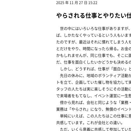
2025 年 11 月 27 日 15:22
やらされる仕事とやりたい
世の中にはいろいろな仕事がありますが、
ば、しかたなくやっているという人もいま
たのですが、最近はそれに慣れてしまう人
とだけをやり、時間になったら帰る。お金
かもしれませんが、同じ仕事でも、そこに
だ、仕事を面白くしたいかどうかも決める
しかし、どうすれば、仕事が「面白い」と
先日の休みに、地域のボランティア活動が
トを立て、企画していた催し物を協力して
タッフの人たちは実に楽しそうにその活動
で来場者をもてなし、イベント運営に一生
傍から見れば、会社と同じような「業務・
業務は「やらされ」になり、無償のイベン
単純にいえば、この人たちはこの仕事に意
共感しています。これが会社との違い。
ただ、いくら意義に共感して参加していた