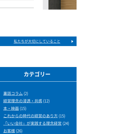
私たちが大切にしていること
カテゴリー
裏話コラム
(2)
経営理念の浸透・共感
(12)
本・映画
(15)
これからの時代の経営のあり方
(15)
「いい会社」が実践する理念経営
(24)
お客様
(26)