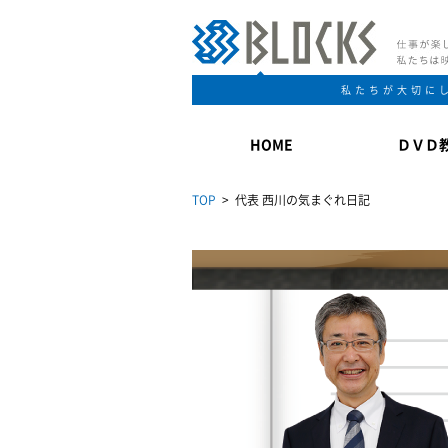
私たちが大切に
HOME
ＤＶＤ
TOP
> 代表 西川の気まぐれ日記