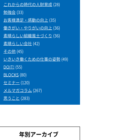
これからの時代の人財育成
(28)
勉強会
(33)
お客様満足・感動の向上
(35)
働きがい・やりがいの向上
(36)
素晴らしい組織風土づくり
(36)
素晴らしい会社
(42)
その他
(45)
いきいき働くための仕事の姿勢
(49)
DOIT!
(55)
BLOCKS
(80)
セミナー
(120)
メルマガコラム
(267)
思うこと
(283)
年別アーカイブ