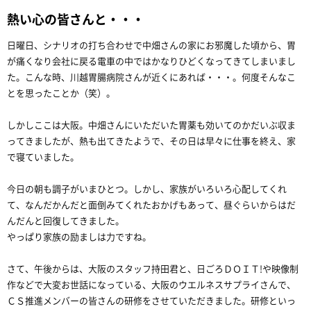
熱い心の皆さんと・・・
日曜日、シナリオの打ち合わせで中畑さんの家にお邪魔した頃から、胃
が痛くなり会社に戻る電車の中ではかなりひどくなってきてしまいまし
た。こんな時、川越胃腸病院さんが近くにあれば・・・。何度そんなこ
とを思ったことか（笑）。
しかしここは大阪。中畑さんにいただいた胃薬も効いてのかだいぶ収ま
ってきましたが、熱も出てきたようで、その日は早々に仕事を終え、家
で寝ていました。
今日の朝も調子がいまひとつ。しかし、家族がいろいろ心配してくれ
て、なんだかんだと面倒みてくれたおかげもあって、昼ぐらいからはだ
んだんと回復してきました。
やっぱり家族の励ましは力ですね。
さて、午後からは、大阪のスタッフ持田君と、日ごろＤＯＩＴ!や映像制
作などで大変お世話になっている、大阪のウエルネスサプライさんで、
ＣＳ推進メンバーの皆さんの研修をさせていただきました。研修といっ