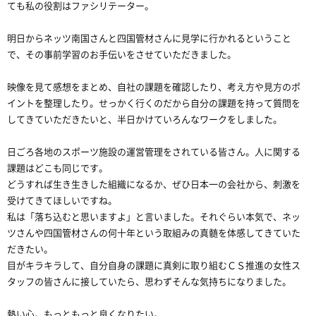
ても私の役割はファシリテーター。
明日からネッツ南国さんと四国管材さんに見学に行かれるということ
で、その事前学習のお手伝いをさせていただきました。
映像を見て感想をまとめ、自社の課題を確認したり、考え方や見方のポ
イントを整理したり。せっかく行くのだから自分の課題を持って質問を
してきていただきたいと、半日かけていろんなワークをしました。
日ごろ各地のスポーツ施設の運営管理をされている皆さん。人に関する
課題はどこも同じです。
どうすれば生き生きした組織になるか、ぜひ日本一の会社から、刺激を
受けてきてほしいですね。
私は「落ち込むと思いますよ」と言いました。それぐらい本気で、ネッ
ツさんや四国管材さんの何十年という取組みの真髄を体感してきていた
だきたい。
目がキラキラして、自分自身の課題に真剣に取り組むＣＳ推進の女性ス
タッフの皆さんに接していたら、思わずそんな気持ちになりました。
熱い心。もっともっと良くなりたい。