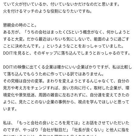
ていて火が付いているか、付いていないかだけなのだと思います。
火を付けるマッチのような役割になりたいですね。
懇親会の時のこと。
ある方が、「うちの会社はまったくCSという概念がなく、何かしようと
すると大変。だから最近はいちいち気にしないで、能面のように過ごす
ことに決めたんです。」というようなことをおっしゃっていました。
DOIT!を見ると、そのギャップに落ち込んでしまうとおっしゃるのです。
DOIT!の映像に出てくる企業は確かにいい企業ばかりですが、私は比較し
て落ち込んでもらうために作っている訳ではありません。
その究極は自分の変革。まわりを変えようとするんじゃなくて、自分の
見方や考え方をチェンジすれば、良い方向に行く。取材した企業が、環
境変化や景気低迷、周囲の雑音に左右されずに、自分達を変えてきたの
ように、見たことのない企業の事例から、視点を学んでほしいと思って
います。
私は、「もっと会社の良いところを見ては」とお話をさせていただいた
のですが、やっぱり「会社が駄目だ」「社長が良くない」と他人に指を