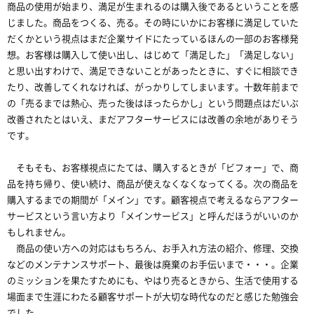
商品の使用が始まり、満足が生まれるのは購入後であるということを感
じました。商品をつくる、売る。その時にいかにお客様に満足していた
だくかという視点はまだ企業サイドにたっているほんの一部のお客様発
想。お客様は購入して使い出し、はじめて「満足した」「満足しない」
と思い出すわけで、満足できないことがあったときに、すぐに相談でき
たり、改善してくれなければ、がっかりしてしまいます。十数年前まで
の「売るまでは熱心、売った後はほったらかし」という問題点はだいぶ
改善されたとはいえ、まだアフターサービスには改善の余地がありそう
です。
そもそも、お客様視点にたては、購入するときが「ビフォー」で、商
品を持ち帰り、使い続け、商品が使えなくなくなってくる。次の商品を
購入するまでの期間が「メイン」です。顧客視点で考えるならアフター
サービスという言い方より「メインサービス」と呼んだほうがいいのか
もしれません。
商品の使い方への対応はもちろん、お手入れ方法の紹介、修理、交換
などのメンテナンスサポート、最後は廃棄のお手伝いまで・・・。企業
のミッションを果たすためにも、やはり売るときから、生活で使用する
場面まで生涯にわたる顧客サポートが大切な時代なのだと感じた勉強会
でした。