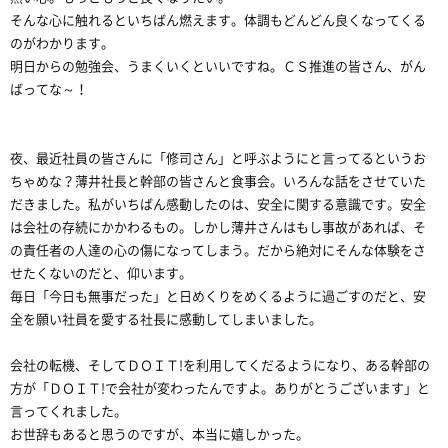
そんな心に触れるといちばん燃えます。体調もどんどん良くなってくる
のがわかります。
明日からの勉強会、うまくいくといいですね。ＣＳ推進の皆さん、がん
ばってな～！
夜、最近社員の皆さんに「修司さん」と呼ぶようにと言ってるというお
ちゃめな？薄井社長と幹部の皆さんと食事会。いろんな話をさせていた
だきました。私がいちばん感動したのは、安全に関する意識です。安全
は会社の存続にかかわるもの。しかし薄井さんはもし事故があれば、そ
の責任者の人達の心の傷になってしまう。だから絶対にそんな体験をさ
せたくないのだと、仰います。
毎日「今日も無事だった」と日めくりをめくるように過ごすのだと、安
全を願い社員を愛する社長に感動してしまいました。
会社の転機、そしてＤＯＩＴ!を利用してくだるようになり、ある幹部の
方が「ＤＯＩＴ!で会社が変わったんですよ。ありがとうございます」と
言ってくれました。
お世辞もあると思うのですが、本当に嬉しかった。