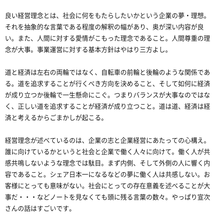
良い経営理念とは、社会に何をもたらしたいかという企業の夢・理想。
それを抽象的な言葉である程度の解釈の幅があり、奥が深い内容が良
い。また、人間に対する愛情がこもった理念であること。人間尊重の理
念が大事。事業運営に対する基本方針はやはり三方よし。
道と経済は左右の両輪ではなく、自転車の前輪と後輪のような関係であ
る。道を追求することが行くべき方向を決めること、そして如何に経済
が成り立つか後輪で一生懸命にこぐ。つまりバランスが大事なのではな
く、正しい道を追求することが経済が成り立つこと。道は道、経済は経
済と考えるからごまかしが起こる。
経営理念が述べているのは、企業の志と企業経営にあたっての心構え。
誰に向けているかというと社会と企業で働く人々に向けて。働く人が共
感共鳴しないような理念では駄目。まず内側、そして外側の人に響く内
容であること。シェア日本一になるなどの夢に働く人は共感しない。お
客様にとっても意味がない。社会にとっての存在意義を述べることが大
事だ・・・などノートを見なくても頭に残る言葉の数々。やっぱり宣次
さんの話はすごいです。