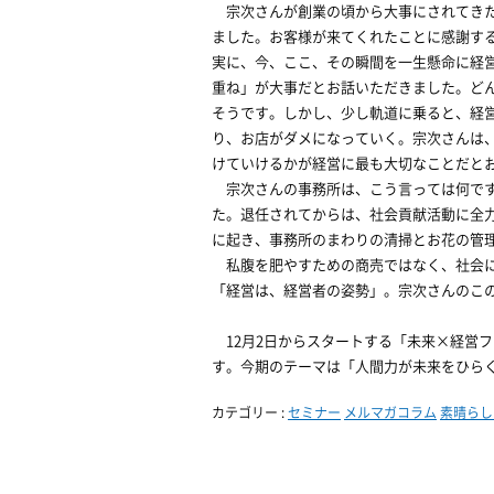
宗次さんが創業の頃から大事にされてきた
ました。お客様が来てくれたことに感謝す
実に、今、ここ、その瞬間を一生懸命に経
重ね」が大事だとお話いただきました。ど
そうです。しかし、少し軌道に乗ると、経
り、お店がダメになっていく。宗次さんは
けていけるかが経営に最も大切なことだと
宗次さんの事務所は、こう言っては何です
た。退任されてからは、社会貢献活動に全
に起き、事務所のまわりの清掃とお花の管
私腹を肥やすための商売ではなく、社会に
「経営は、経営者の姿勢」。宗次さんのこ
12月2日からスタートする「未来×経営フ
す。今期のテーマは「人間力が未来をひら
カテゴリー :
セミナー
メルマガコラム
素晴らし