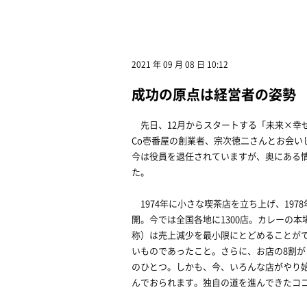
2021 年 09 月 08 日 10:12
成功の原点は経営者の姿勢
先日、12月からスタートする「未来×幸せ
Co壱番屋の創業者、宗次徳二さんとお会い
今は役員を退任されていますが、奥にある
た。
1974年に小さな喫茶店を立ち上げ、19
開。今では全国各地に1300店。カレーの
称）は売上減少を最小限にとどめることが
いものであったこと。さらに、お店の8割
のひとつ。しかも、今、いろんな店がやり始
んでおられます。独自の道を進んできたコ