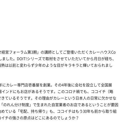
経営フォーラム第3期」の講師としてご登壇いただくカレーハウスCo
しました。DOIT!シリーズで取材をさせていただいてから月日が経ち、
情熱は以前と変わらず少年のような目がキラキラと輝いておられまし
78年にカレー専門店壱番屋を創業。その4年後に会社を設立して全国展
本場インドにもお店があるそうです。このコロナ禍でも、ココイチ（略
できているそうです。その理由がカレーという日本人の日常に欠かせな
が「のれん分け制度」で生まれた自営業者のお店であるということが要因
めている「宅配、持ち帰り」も、ココイチはもう30年も前から取り組
コイチの強さの原点はどこにあるのでしょうか？