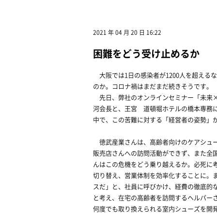
2021 年 04 月 20 日 16:22
困難をどう受け止めるか
大阪では1日の感染者が1200人を超える
のか。コロナ禍はまだまだ続きそうです。
先日、弊社のオンラインセミナー「未来×
河会長と、王宮 道頓堀ホテルの橋本専務
中で、この苦難に対する「経営者の姿勢」
徳武産業さんは、高齢者向けのケアシュー
販売店さんへの訪問活動ができず、また全
んはこの危機をどう乗り越えるか。必死に
切り替え、営業体制を効率化することに。
スだ」と、社員に呼びかけ、経費の徹底的
と考え、在宅の高齢者を訪問するヘルパー
何度でも取り換えられる室内シューズを開