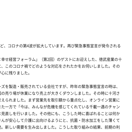
など、コロナの第4波が拡大しています。再び緊急事態宣言が発令される
幸せ経営フォーラム」（第2回）のゲストにお迎えした、徳武産業の十
に、このコロナ禍でどのような対応をされたかをお伺いしました。その
が心に残りました。
ズを製造・販売されている会社ですが、昨年の緊急事態宣言の時は、
国の売り場が休業になり売上が大きくダウンしました。その時に十河さ
考えられました。まず営業先を取引額から重点化し、オンライン営業に
また一方で「今は、みんなが危機を感じてくれている千載一遇のチャン
な見直しを行いました。その他にも、こうした時に喜ばれることは何か
さんが安心して介護に出向けるようにと、抗菌・防水加工をした薄くて
発。新しい需要を生み出しました。こうした取り組みの結果、前期の利