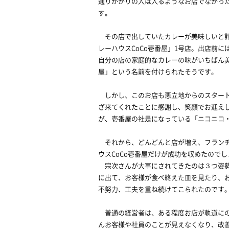
通りがかりの人は入るようなお店でなかっ
す。
その店で出していたカレーが美味しいと評
レーハウスCoCo壱番屋」1号店。出店前
自分の店の家庭的なカレーの味がいちばん美
屋」という名前を付けられたそうです。
しかし、このお店も悪立地からのスタート
ざ来てくれたことに感謝し、笑顔でお迎え
が、壱番屋の社是になっている「ニコニコ
それから、どんどんと店が増え、フランチ
ウスCoCo壱番屋だけが成功を収めたので
宗次さんが大事にされてきたのは３つ姿勢
に出て、お客様が食べ終えた皿を見たり、
不努力、工夫を重ね続けてこられたのです
普通の経営者は、ある程度お店が軌道にの
んお客様や社員のことが見えなくなり、改