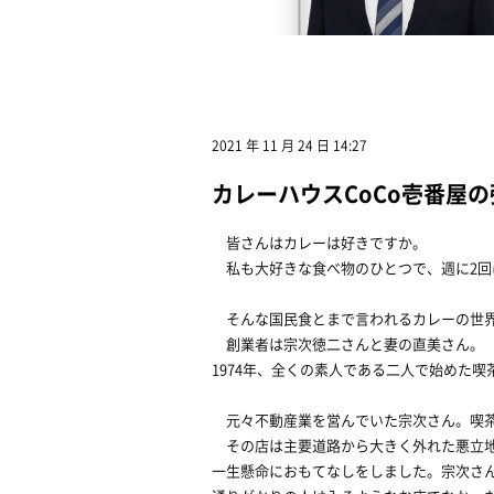
2021 年 11 月 24 日 14:27
カレーハウスCoCo壱番屋
皆さんはカレーは好きですか。
私も大好きな食べ物のひとつで、週に2回
そんな国民食とまで言われるカレーの世界
創業者は宗次徳二さんと妻の直美さん。
1974年、全くの素人である二人で始めた
元々不動産業を営んでいた宗次さん。喫茶
その店は主要道路から大きく外れた悪立地
一生懸命におもてなしをしました。宗次さ