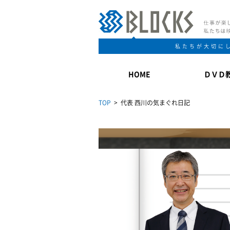
私たちが大切に
HOME
ＤＶＤ
TOP
> 代表 西川の気まぐれ日記