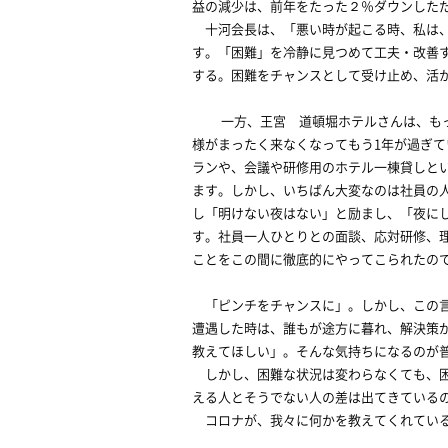
益の減少は、前年をたった２％ダウンした
十河会長は、「悪い時が起こる時、私は、
す。「困難」を冷静に見つめて工夫・改善
する。困難をチャンスとして受け止め、活
一方、王宮 道頓堀ホテルさんは、もっ
様がまったく来なくなってもう1年が過ぎて
ランや、会議や研修用のホテル一棟貸しと
ます。しかし、いちばん大変なのは社員の
し「明けない夜はない」と励まし、「夜に
す。社員一人ひとりとの面談、応対研修、
ことをこの間に徹底的にやってこられたの
「ピンチをチャンスに」。しかし、この言
遭遇した時は、誰もが途方に暮れ、解決策
教えてほしい」。そんな気持ちになるのが
しかし、困難な状況は変わらなくても、困
える人とそうでない人の差は出てきている
コロナが、我々に何かを教えてくれている