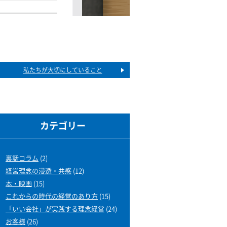
私たちが大切にしていること
カテゴリー
裏話コラム
(2)
経営理念の浸透・共感
(12)
本・映画
(15)
これからの時代の経営のあり方
(15)
「いい会社」が実践する理念経営
(24)
お客様
(26)