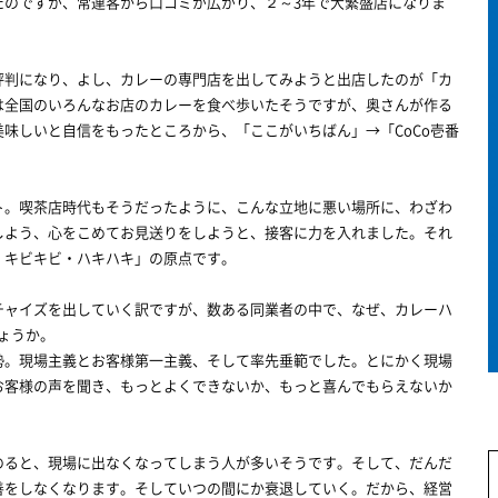
たのですが、常連客から口コミが広がり、２～3年で大繁盛店になりま
判になり、よし、カレーの専門店を出してみようと出店したのが「カ
には全国のいろんなお店のカレーを食べ歩いたそうですが、奥さんが作る
味しいと自信をもったところから、「ここがいちばん」→「CoCo壱番
。喫茶店時代もそうだったように、こんな立地に悪い場所に、わざわ
しよう、心をこめてお見送りをしようと、接客に力を入れました。それ
・キビキビ・ハキハキ」の原点です。
ャイズを出していく訳ですが、数ある同業者の中で、なぜ、カレーハ
しょうか。
。現場主義とお客様第一主義、そして率先垂範でした。とにかく現場
お客様の声を聞き、もっとよくできないか、もっと喜んでもらえないか
。
ると、現場に出なくなってしまう人が多いそうです。そして、だんだ
善をしなくなります。そしていつの間にか衰退していく。だから、経営