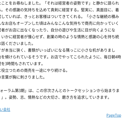
ことをお尋ねしました。「それは経営者の姿勢です」と静かに語られ
る。その感謝の気持ちを込めて真剣に経営する。堅実に、真面目に、着
営していれば、きっとお客様はついてきてくれる。「小さな継続の積み
んなお店もオープンした頃はみんなこんな気持ちで商売に向かっていく
営者がお店に出なくなったり、自分の遊びや生活に目が向くようにな
、いかに経営者が慢心せず、創業の時のような情熱と感謝の心を持ち続
お話くださいました。
が本当に狭く、書類がいっぱいになる隅っこに小さな机がありまし
力を傾けられているそうです。お店でやってこられたように、毎日朝4時
理を3時間もされています。
役立つための商売を一途にやり続ける。
の言葉が胸に刺さりました。
ォーラム第3期」は、この宗次さんとのトークセッションから始まりま
く」。姿勢、志、情熱などの大切さ、磨き方を追求していきます。
い会社
PageTop