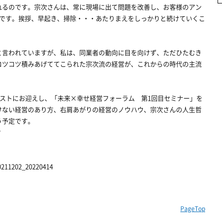
れるのです。宗次さんは、常に現場に出て問題を改善し、お客様のアン
うです。挨拶、早起き、掃除・・・あたりまえをしっかりと続けていくこ
言われていますが、私は、同業者の動向に目を向けず、ただひたむき
コツコツ積みあげててこられた宗次流の経営が、これからの時代の主流
ストにお迎えし、「未来×幸せ経営フォーラム 第1回目セミナー」を
けない経営のあり方、右肩あがりの経営のノウハウ、宗次さんの人生哲
う予定です。
？
20211202_20220414
PageTop