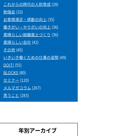
これからの時代の人財育成
(28)
勉強会
(33)
お客様満足・感動の向上
(35)
働きがい・やりがいの向上
(36)
素晴らしい組織風土づくり
(36)
素晴らしい会社
(42)
その他
(45)
いきいき働くための仕事の姿勢
(49)
DOIT!
(55)
BLOCKS
(80)
セミナー
(120)
メルマガコラム
(267)
思うこと
(283)
年別アーカイブ