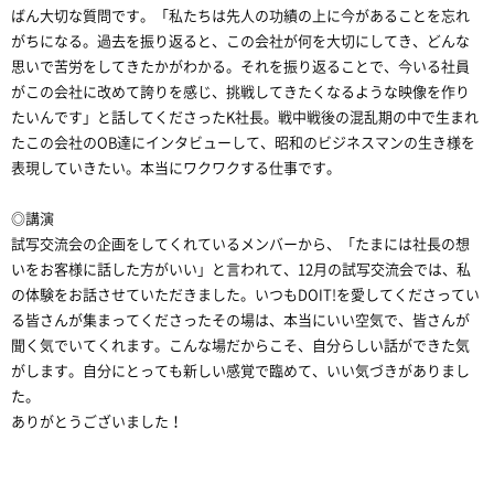
ばん大切な質問です。「私たちは先人の功績の上に今があることを忘れ
がちになる。過去を振り返ると、この会社が何を大切にしてき、どんな
思いで苦労をしてきたかがわかる。それを振り返ることで、今いる社員
がこの会社に改めて誇りを感じ、挑戦してきたくなるような映像を作り
たいんです」と話してくださったK社長。戦中戦後の混乱期の中で生まれ
たこの会社のOB達にインタビューして、昭和のビジネスマンの生き様を
表現していきたい。本当にワクワクする仕事です。
◎講演
試写交流会の企画をしてくれているメンバーから、「たまには社長の想
いをお客様に話した方がいい」と言われて、12月の試写交流会では、私
の体験をお話させていただきました。いつもDOIT!を愛してくださってい
る皆さんが集まってくださったその場は、本当にいい空気で、皆さんが
聞く気でいてくれます。こんな場だからこそ、自分らしい話ができた気
がします。自分にとっても新しい感覚で臨めて、いい気づきがありまし
た。
ありがとうございました！